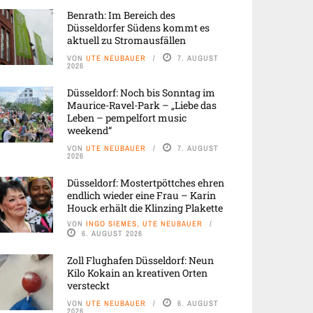
Benrath: Im Bereich des
Düsseldorfer Südens kommt es
aktuell zu Stromausfällen
VON
UTE NEUBAUER
7. AUGUST
2026
Düsseldorf: Noch bis Sonntag im
Maurice-Ravel-Park – „Liebe das
Leben – pempelfort music
weekend“
VON
UTE NEUBAUER
7. AUGUST
2026
Düsseldorf: Mostertpöttches ehren
endlich wieder eine Frau – Karin
Houck erhält die Klinzing Plakette
VON
INGO SIEMES, UTE NEUBAUER
6. AUGUST 2026
Zoll Flughafen Düsseldorf: Neun
Kilo Kokain an kreativen Orten
versteckt
VON
UTE NEUBAUER
6. AUGUST
2026