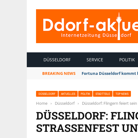
INTERNETZEITUNG DÜSSELDORF
DÜSSELDORF
SERVICE
POLITIK
BREAKING NEWS
Fortuna Düsseldorf kommt 
DÜSSELDORF
AKTUELLES
POLITIK
STADTTEILE
TOP NEWS
Home
›
Düsseldorf
›
Düsseldorf: Flingern feiert sei
DÜSSELDORF: FLING
STRASSENFEST UND