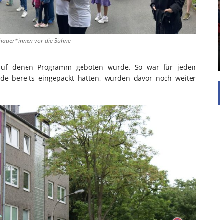
UNTERSTÜTZEN
Die Inspiration des industriellen Chics sind die
Werkshallen des Industriezeitalters. Die Basis für
diesen Stil sind große Räume, schlicht gehalten
chauer*innen vor die Bühne
mit rustikalen Elementen und großen
Fensterflächen. Wie so vieles wurde ...
 auf denen Programm geboten wurde. So war für jeden
de bereits eingepackt hatten, wurden davor noch weiter