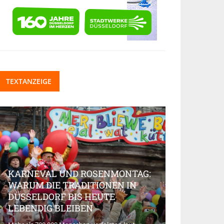
TEXTANZEIGE
KARNEVAL UND ROSENMONTAG:
WARUM DIE TRADITIONEN IN
DÜSSELDORF BIS HEUTE
BEAUTY-IN
LEBENDIG BLEIBEN
MARKT AK