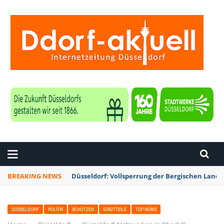
ZEITUNG DÜSSELDORF
BREAKING NEWS
Düsseldorf: Vollsperrung der Bergischen Lan
DÜSSELDORF
POLITIK
SCHÜTZEN
STADTTEILE
TOP NEWS