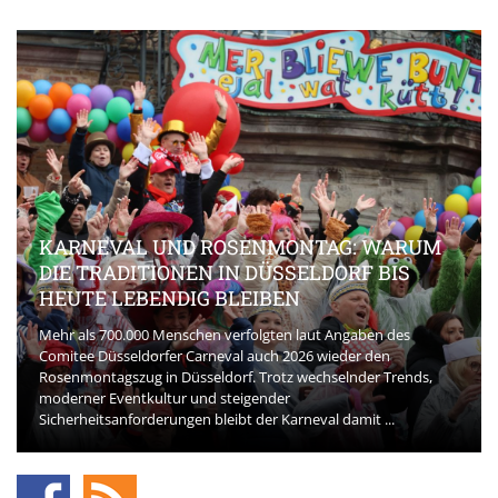
KARNEVAL UND ROSENMONTAG: WARUM
DIE TRADITIONEN IN DÜSSELDORF BIS
HEUTE LEBENDIG BLEIBEN
Mehr als 700.000 Menschen verfolgten laut Angaben des
Comitee Düsseldorfer Carneval auch 2026 wieder den
Rosenmontagszug in Düsseldorf. Trotz wechselnder Trends,
moderner Eventkultur und steigender
Sicherheitsanforderungen bleibt der Karneval damit ...