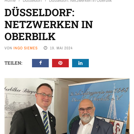
Home
›
Düsseldorf
›
Düsseldorf: Netzwerken in Oberbilk
DÜSSELDORF:
NETZWERKEN IN
OBERBILK
VON
INGO SIEMES
19. MAI 2024
TEILEN: