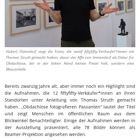
Hubert Ostendorf zeigt die Fotos, die zwölf fiftyfifty-Verkäufer*innen mit
Thomas Struth gemacht haben, davor der Affe von Immendorf als Oskar für
Obdachlose, der in der linken Hand keinen Pinsel hält, sondern eine
Maurerkelle
Bereits zwanzig Jahre alt, aber immer noch ein Highlight sind
die Aufnahmen, die 12 fiftyfifty-Verkäufer*innen an ihren
Standorten unter Anleitung von Thomas Struth gemacht
haben. „Obdachlose fotografieren Passanten“ lautet der Titel
und zeigt Menschen im öffentlichen Raum aus dem
Blickwinkel Benachteiligter. Einige der Aufnahmen werden in
der Ausstellung präsentiert, alle 78 Bilder können als
Beamer-Projektion angesehen werden.