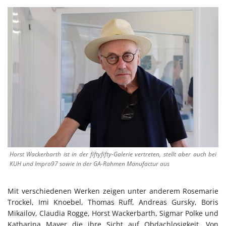
Horst Wackerbarth ist in der fiftyfifty-Galerie vertreten, stellt aber auch bei
KUH und Impro97 sowie in der GA-Rahmen Manufactur aus
Mit verschiedenen Werken zeigen unter anderem Rosemarie
Trockel, Imi Knoebel, Thomas Ruff, Andreas Gursky, Boris
Mikailov, Claudia Rogge, Horst Wackerbarth, Sigmar Polke und
Katharina Mayer die ihre Sicht auf Obdachlosigkeit. Von