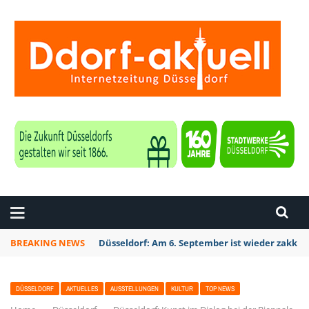
ZEITUNG DÜSSELDORF
BREAKING NEWS
Düsseldorf Kalkum: Bei Sondierungsarbeiten P
DÜSSELDORF
AKTUELLES
AUSSTELLUNGEN
KULTUR
TOP NEWS