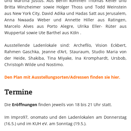
und Martina Justus. Aus Berlin kommen Thomas Keller und
Britta Winzheimer sowie Holger Thoss und Todd Weinstein
aus New York City, David Adika und Hadas Satt aus Jerusalem,
Anna Nwaada Weber und Annette Hiller aus Ratingen,
Marcelo Alves aus Porto Alegre, Ulrika Eller- Rüter aus
Wuppertal sowie Ute Barthel aus Köln .
Ausstellende Ladenlokale sind: Archefilo, Vision Eckbert,
Rahmen Gaschka, Jeanne d‘Art, Stauraum, Studio Maria von
der Heide, Shakiba, Tina Miyake, Ina Kromphardt, Ursbob,
Christoph Wilde und Nostimo.
Den Plan mit Ausstellungsorten/Adressen finden sie hier.
Termine
Die
Eröffnungen
finden jeweils von 18 bis 21 Uhr statt.
Im Impro97, onomato und den Ladenlokalen am Donnerstag
(16.5.) und im KUH eV. am Sonntag (19.5.).