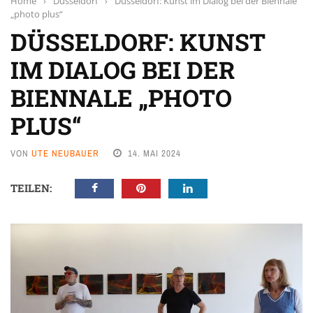
Home
›
Düsseldorf
›
Düsseldorf: Kunst im Dialog bei der Biennale
„photo plus“
DÜSSELDORF: KUNST
IM DIALOG BEI DER
BIENNALE „PHOTO
PLUS“
VON
UTE NEUBAUER
14. MAI 2024
TEILEN: