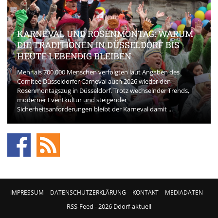
KARNEVAL UND ROSENMONTAG: WARUM
DIE TRADITIONEN IN DÜSSELDORF BIS
HEUTE LEBENDIG BLEIBEN
Mehr als 700.000 Menschen verfolgten laut Angaben des
Comitee Düsseldorfer Carneval auch 2026 wieder den
Rosenmontagszug in Düsseldorf. Trotz wechselnder Trends,
moderner Eventkultur und steigender
Sicherheitsanforderungen bleibt der Karneval damit ...
IMPRESSUM
DATENSCHUTZERKLÄRUNG
KONTAKT
MEDIADATEN
RSS-Feed
- 2026 Ddorf-aktuell