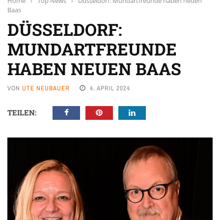
Home
›
Top News
›
Düsseldorf: Mundartfreunde haben neuen
Baas
DÜSSELDORF:
MUNDARTFREUNDE
HABEN NEUEN BAAS
VON
UTE NEUBAUER
4. APRIL 2024
TEILEN: