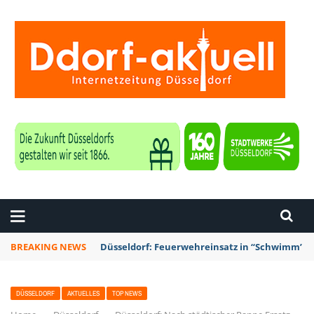
ZEITUNG DÜSSELDORF
BREAKING NEWS
Düsseldorf: Feuerwehreinsatz in “Schwimm’ in 
DÜSSELDORF
AKTUELLES
TOP NEWS