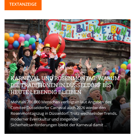
TEXTANZEIGE
KARNEVAL UND ROSENMONTAG: WARUM
DIE TRADITIONEN IN DÜSSELDORF BIS
HEUTE LEBENDIG BLEIBEN
Mehr als 700.000 Menschen verfolgten laut Angaben des
Comitee Düsseldorfer Carneval auch 2026 wieder den
Rosenmontagszug in Düsseldorf. Trotz wechselnder Trends,
moderner Eventkultur und steigender
Sicherheitsanforderungen bleibt der Karneval damit ...