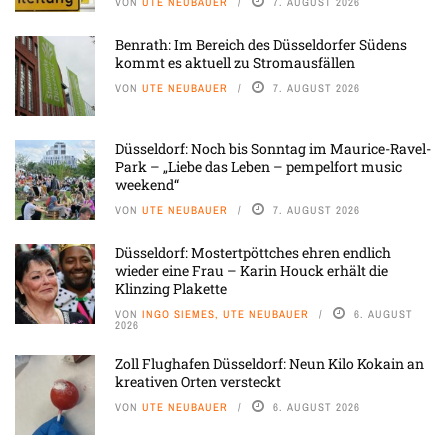
VON
UTE NEUBAUER
7. AUGUST 2026
Benrath: Im Bereich des Düsseldorfer Südens
kommt es aktuell zu Stromausfällen
VON
UTE NEUBAUER
7. AUGUST 2026
Düsseldorf: Noch bis Sonntag im Maurice-Ravel-
Park – „Liebe das Leben – pempelfort music
weekend“
VON
UTE NEUBAUER
7. AUGUST 2026
Düsseldorf: Mostertpöttches ehren endlich
wieder eine Frau – Karin Houck erhält die
Klinzing Plakette
VON
INGO SIEMES, UTE NEUBAUER
6. AUGUST
2026
Zoll Flughafen Düsseldorf: Neun Kilo Kokain an
kreativen Orten versteckt
VON
UTE NEUBAUER
6. AUGUST 2026