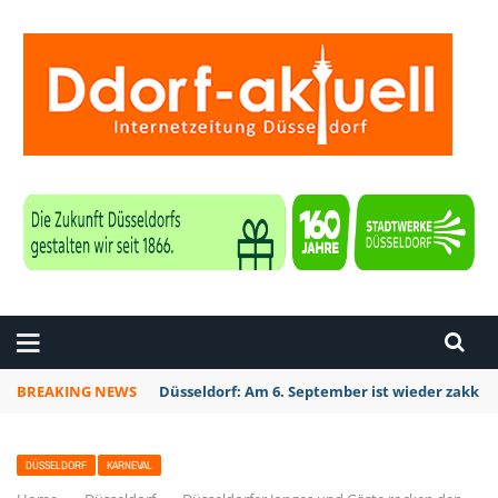
ZEITUNG DÜSSELDORF
BREAKING NEWS
Düsseldorf Kalkum: Bei Sondierungsarbeiten P
DÜSSELDORF
KARNEVAL