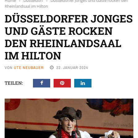
Home
›
Düsseldorf
›
Düsseldorfer Jonges und Gäste rocken den
Rheinlandsaal im Hilton
DÜSSELDORFER JONGES
UND GÄSTE ROCKEN
DEN RHEINLANDSAAL
IM HILTON
VON
UTE NEUBAUER
22. JANUAR 2024
TEILEN: