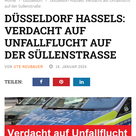
Home
›
Düsseldorf
›
Düsseldorf Hassels: Verdacht auf Unfallflucht
auf der Süllenstraße
DÜSSELDORF HASSELS:
VERDACHT AUF
UNFALLFLUCHT AUF
DER SÜLLENSTRASSE
VON
UTE NEUBAUER
16. JANUAR 2024
TEILEN: