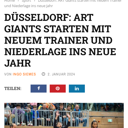
Home
›
Sport
›
Düsseldorf: ART Giants starten mit neuem Trainer
und Niederlage ins neue Jahr
DÜSSELDORF: ART
GIANTS STARTEN MIT
NEUEM TRAINER UND
NIEDERLAGE INS NEUE
JAHR
VON
INGO SIEMES
2. JANUAR 2024
TEILEN: