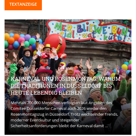
TEXTANZEIGE
KARNEVAL UND ROSENMONTAG: WARUM
DIE TRADITIONEN IN DÜSSELDORF BIS
HEUTE LEBENDIG BLEIBEN
Mehr als 700.000 Menschen verfolgten laut Angaben des
Comitee Düsseldorfer Carneval auch 2026 wieder den
Rosenmontagszug in Düsseldorf. Trotz wechselnder Trends,
moderner Eventkultur und steigender
Sicherheitsanforderungen bleibt der Karneval damit ...