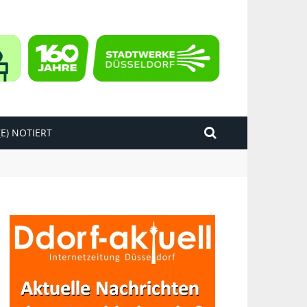
E) NOTIERT
kend“