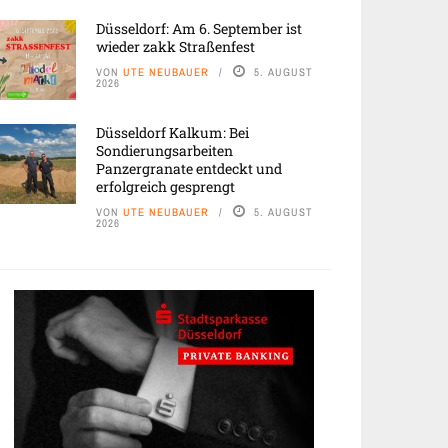
Düsseldorf: Am 6. September ist
wieder zakk Straßenfest
VON
UTE NEUBAUER
5. AUGUST
2026
Düsseldorf Kalkum: Bei
Sondierungsarbeiten
Panzergranate entdeckt und
erfolgreich gesprengt
VON
UTE NEUBAUER
5. AUGUST
2026