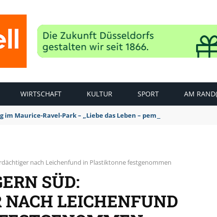
WIRTSCHAFT
KULTUR
SPORT
AM RAND(
ag im Maurice-Ravel-Park – „Liebe das Leben – pempelfort music wee
erdächtiger nach Leichenfund in Plastiktonne festgenommen
ERN SÜD:
 NACH LEICHENFUND