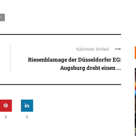
I
Nächster Artikel
Riesenblamage der Düsseldorfer EG:
Augsburg dreht einen ...
INDUSTRIELLER CHIC: WIE
0
0
KUNSTSTOFFFENSTER DEN
LOFT-STIL IN IHREM
EINFAMILIENHAUS