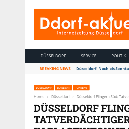
INTERNETZEITUNG DÜSSELDORF
DÜSSELDORF
SERVICE
POLITIK
BREAKING NEWS
Düsseldorf: Noch bis Sonnt
DÜSSELDORF
BLAULICHT
TOP NEWS
Home
›
Düsseldorf
›
Düsseldorf Flingern Süd: Tatv
DÜSSELDORF FLING
TATVERDÄCHTIGER