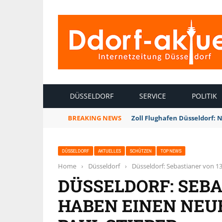
INTERNETZEITUNG DÜSSELDORF
DÜSSELDORF
SERVICE
POLITIK
BREAKING NEWS
Zoll Flughafen Düsseldorf: 
DÜSSELDORF
AKTUELLES
SCHÜTZEN
TOP NEWS
Home
›
Düsseldorf
›
Düsseldorf: Sebastianer von 1
DÜSSELDORF: SEBA
HABEN EINEN NEU