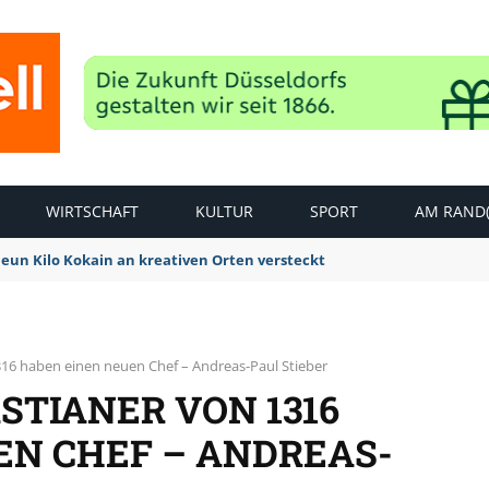
WIRTSCHAFT
KULTUR
SPORT
AM RAND(
Neun Kilo Kokain an kreativen Orten versteckt
316 haben einen neuen Chef – Andreas-Paul Stieber
STIANER VON 1316
EN CHEF – ANDREAS-