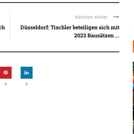
Nächster Artikel
ch
Düsseldorf: Tischler beteiligen sich mit
2023 Bausätzen ...
0
0
INDUSTRIELLER CHIC: WIE
KUNSTSTOFFFENSTER DEN
LOFT-STIL IN IHREM
EINFAMILIENHAUS
UNTERSTÜTZEN