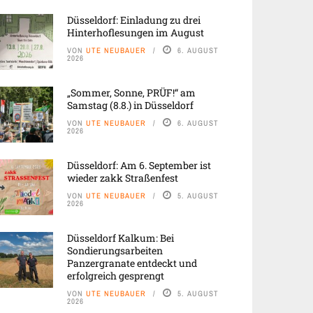
Düsseldorf: Einladung zu drei
Hinterhoflesungen im August
VON
UTE NEUBAUER
6. AUGUST
2026
„Sommer, Sonne, PRÜF!“ am
Samstag (8.8.) in Düsseldorf
VON
UTE NEUBAUER
6. AUGUST
2026
Düsseldorf: Am 6. September ist
wieder zakk Straßenfest
VON
UTE NEUBAUER
5. AUGUST
2026
Düsseldorf Kalkum: Bei
Sondierungsarbeiten
Panzergranate entdeckt und
erfolgreich gesprengt
VON
UTE NEUBAUER
5. AUGUST
2026