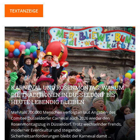
TEXTANZEIGE
KARNEVAL UND ROSENMONTAG: WARUM
DIE TRADITIONEN IN DÜSSELDORF BIS
HEUTE LEBENDIG BLEIBEN
Mehr als 700.000 Menschen verfolgten laut Angaben des
Comitee Düsseldorfer Carneval auch 2026 wieder den
Rosenmontagszug in Düsseldorf. Trotz wechselnder Trends,
moderner Eventkultur und steigender
Sicherheitsanforderungen bleibt der Karneval damit ...