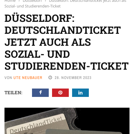
Home
›
Düsseldorf
›
Düsseldorf: Deutschlandticket jetzt auch als
Sozial- und Studierenden-Ticket
DÜSSELDORF:
DEUTSCHLANDTICKET
JETZT AUCH ALS
SOZIAL- UND
STUDIERENDEN-TICKET
VON
UTE NEUBAUER
28. NOVEMBER 2023
TEILEN: