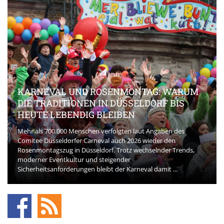
KARNEVAL UND ROSENMONTAG: WARUM
DIE TRADITIONEN IN DÜSSELDORF BIS
HEUTE LEBENDIG BLEIBEN
Mehr als 700.000 Menschen verfolgten laut Angaben des
Comitee Düsseldorfer Carneval auch 2026 wieder den
Rosenmontagszug in Düsseldorf. Trotz wechselnder Trends,
moderner Eventkultur und steigender
Sicherheitsanforderungen bleibt der Karneval damit ...