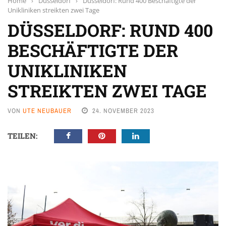
Home
›
Düsseldorf
›
Düsseldorf: Rund 400 Beschäftigte der
Unikliniken streikten zwei Tage
DÜSSELDORF: RUND 400
BESCHÄFTIGTE DER
UNIKLINIKEN
STREIKTEN ZWEI TAGE
VON
UTE NEUBAUER
24. NOVEMBER 2023
TEILEN: