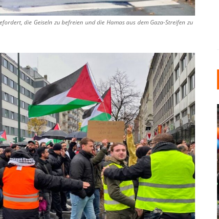
fordert, die Geiseln zu befreien und die Hamas aus dem Gaza-Streifen zu
INDUSTRIELLER CHIC: WIE
KUNSTSTOFFFENSTER DEN
LOFT-STIL IN IHREM
EINFAMILIENHAUS