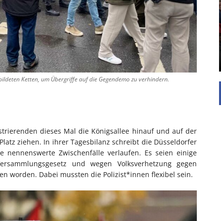
UNTERSTÜTZEN
Die Inspiration des industriellen Chics sind die
Werkshallen des Industriezeitalters. Die Basis für
diesen Stil sind große Räume, schlicht gehalten
mit rustikalen Elementen und großen
Fensterflächen. Wie so vieles wurde ...
bildeten Ketten, um Übergriffe auf die Gegendemo zu verhindern.
trierenden dieses Mal die Königsallee hinauf und auf der
latz ziehen. In ihrer Tagesbilanz schreibt die Düsseldorfer
e nennenswerte Zwischenfälle verlaufen. Es seien einige
ersammlungsgesetz und wegen Volksverhetzung gegen
 worden. Dabei mussten die Polizist*innen flexibel sein.