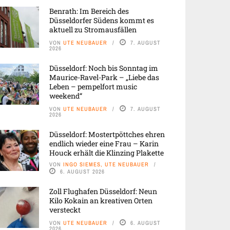
Benrath: Im Bereich des
Düsseldorfer Südens kommt es
aktuell zu Stromausfällen
VON
UTE NEUBAUER
7. AUGUST
2026
Düsseldorf: Noch bis Sonntag im
Maurice-Ravel-Park – „Liebe das
Leben – pempelfort music
weekend“
VON
UTE NEUBAUER
7. AUGUST
2026
Düsseldorf: Mostertpöttches ehren
endlich wieder eine Frau – Karin
Houck erhält die Klinzing Plakette
VON
INGO SIEMES, UTE NEUBAUER
6. AUGUST 2026
Zoll Flughafen Düsseldorf: Neun
Kilo Kokain an kreativen Orten
versteckt
VON
UTE NEUBAUER
6. AUGUST
2026