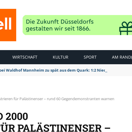
WIRTSCHAFT
KULTUR
SPORT
AM RAND(
bei Waldhof Mannheim zu spät aus dem Quark: 1:2 Niederlage
trieren für Palästinenser – rund 60 Gegendemonstranten warnen
 2000
ÜR PALÄSTINENSER –