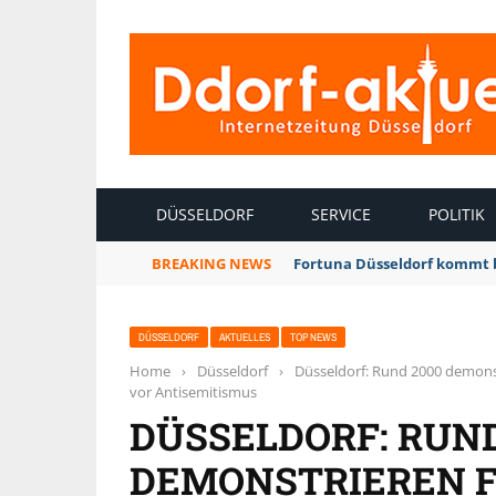
INTERNETZEITUNG DÜSSELDORF
DÜSSELDORF
SERVICE
POLITIK
BREAKING NEWS
Fortuna Düsseldorf kommt 
DÜSSELDORF
AKTUELLES
TOP NEWS
Home
›
Düsseldorf
›
Düsseldorf: Rund 2000 demons
vor Antisemitismus
DÜSSELDORF: RUND
DEMONSTRIEREN F