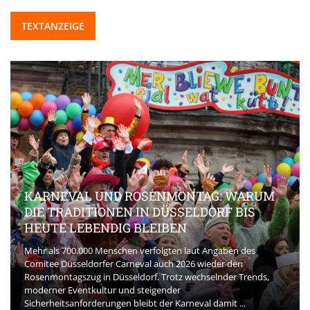
TEXTANZEIGE
KARNEVAL UND ROSENMONTAG: WARUM
DIE TRADITIONEN IN DÜSSELDORF BIS
HEUTE LEBENDIG BLEIBEN
Mehr als 700.000 Menschen verfolgten laut Angaben des
Comitee Düsseldorfer Carneval auch 2026 wieder den
Rosenmontagszug in Düsseldorf. Trotz wechselnder Trends,
moderner Eventkultur und steigender
Sicherheitsanforderungen bleibt der Karneval damit ...