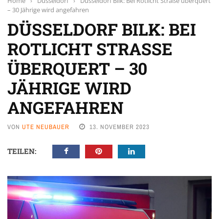
Home
›
Düsseldorf
›
Düsseldorf Bilk: Bei Rotlicht Straße überquert
– 30 Jährige wird angefahren
DÜSSELDORF BILK: BEI
ROTLICHT STRASSE Ü
BERQUERT – 30 J
ÄHRIGE WIRD A
NGEFAHREN
VON
UTE NEUBAUER
13. NOVEMBER 2023
TEILEN: