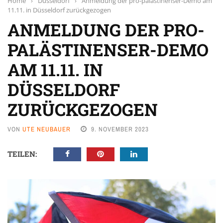
Home
›
Düsseldorf
›
Anmeldung der pro-palästinenser-Demo am
11.11. in Düsseldorf zurückgezogen
ANMELDUNG DER PRO-
PALÄSTINENSER-DEMO
AM 11.11. IN
DÜSSELDORF
ZURÜCKGEZOGEN
VON
UTE NEUBAUER
9. NOVEMBER 2023
TEILEN: