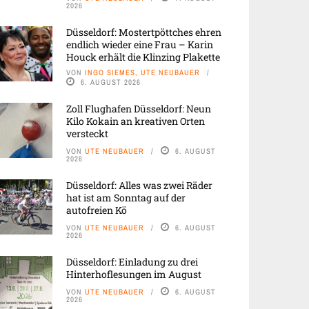
2026
Düsseldorf: Mostertpöttches ehren
endlich wieder eine Frau – Karin
Houck erhält die Klinzing Plakette
VON
INGO SIEMES, UTE NEUBAUER
6. AUGUST 2026
Zoll Flughafen Düsseldorf: Neun
Kilo Kokain an kreativen Orten
versteckt
VON
UTE NEUBAUER
6. AUGUST
2026
Düsseldorf: Alles was zwei Räder
hat ist am Sonntag auf der
autofreien Kö
VON
UTE NEUBAUER
6. AUGUST
2026
Düsseldorf: Einladung zu drei
Hinterhoflesungen im August
VON
UTE NEUBAUER
6. AUGUST
2026