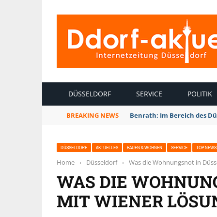
INTERNETZEITUNG DÜSSELDORF
DÜSSELDORF
SERVICE
POLITIK
BREAKING NEWS
Benrath: Im Bereich des Dü
DÜSSELDORF
AKTUELLES
BAUEN & WOHNEN
SERVICE
TOP NEWS
Home
›
Düsseldorf
›
Was die Wohnungsnot in Düsse
WAS DIE WOHNUNG
MIT WIENER LÖSU