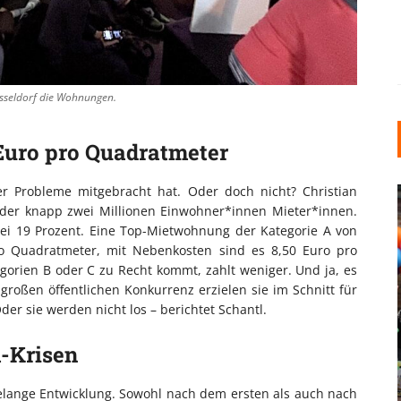
üsseldorf die Wohnungen.
Euro pro Quadratmeter
r Probleme mitgebracht hat. Oder doch nicht? Christian
l der knapp zwei Millionen Einwohner*innen Mieter*innen.
ei 19 Prozent. Eine Top-Mietwohnung der Kategorie A von
pro Quadratmeter, mit Nebenkosten sind es 8,50 Euro pro
orien B oder C zu Recht kommt, zahlt weniger. Und ja, es
großen öffentlichen Konkurrenz erzielen sie im Schnitt für
r sie werden nicht los – berichtet Schantl.
INDUSTRIELLER CHIC: WIE
KUNSTSTOFFFENSTER DEN
-Krisen
LOFT-STIL IN IHREM
EINFAMILIENHAUS
elange Entwicklung. Sowohl nach dem ersten als auch nach
UNTERSTÜTZEN