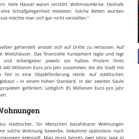
rn. Viele Häuser waren zerstört. Wohnraumkrise. Deshalb
Die Inspiration des industriellen Chics sind die
 eine Schlafgelegenheit mieteten. Solche Betten wurden
Werkshallen des Industriezeitalters. Die Basis für
isse möchte man sich gar nicht vorstellen.“
diesen Stil sind große Räume, schlicht gehalten
mit rustikalen Elementen und großen
Fensterflächen. Wie so vieles wurde ...
elber gehandelt anstatt sich auf Dritte zu verlassen. Auf
e Mietshäuser. Das finanzielle Fundament legte und legt
 und Arbeitgeber jeweils ein halbes Prozent ihres
 440 Millionen Euro pro Jahr zusammen, die die Stadt mit
Teil in eine Objektförderung steckt. Auf städtischen
baut – in einem hohen Standard. In der zweiten Säule
ojekten gefördert. Lediglich 85 Millionen Euro pro Jahr
nen.
n Wohnungen
ndus städtischer, für Menschen bezahlbarer Wohnungen
 eine solche Wohnung bewerbe, bekomme spätestens nach
dingungen geknüpft. Man muss bereits zwei Jahre lang in