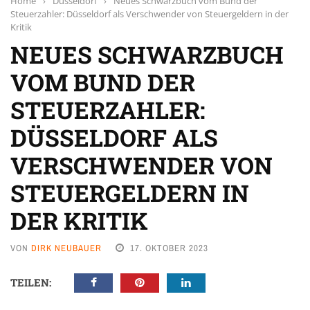
Home
›
Düsseldorf
›
Neues Schwarzbuch vom Bund der
Steuerzahler: Düsseldorf als Verschwender von Steuergeldern in der
Kritik
NEUES SCHWARZBUCH
VOM BUND DER
STEUERZAHLER:
DÜSSELDORF ALS
VERSCHWENDER VON
STEUERGELDERN IN
DER KRITIK
VON
DIRK NEUBAUER
17. OKTOBER 2023
TEILEN: