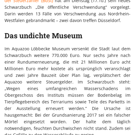
der Steuerzahler (BdSt)
hat am Dienstag (17.10.) sein neues
Schwarzbuch „Die öffentliche Verschwendung“ vorgelegt.
Darin werden 13 Fälle von Verschwendung aus Nordrhein-
Westfalen gebrandmarkt – zwei davon treffen Düsseldorf.
Das undichte Museum
Im Aquazoo Löbbecke Museum versenkt die Stadt laut dem
Schwarzbuch weitere 770.000 Euro. Nur sechs Jahre nach
einer Rundumerneuerung, die mit 21 Millionen Euro acht
Millionen Euro mehr kostete als ursprünglich veranschlagt
und zwei Jahre Bauzeit über Plan lag, verplätschert der
Aquazoo weitere Steuergelder. Im Schwarzbuch steht:
„Wegen eines umfangreichen Wasserschadens im
Obergeschoss des Instituts müssen der Bodenbelag im
Tierpflegebereich des Terrariums sowie Teile des Parketts in
der Ausstellung erneuert werden.“ Die Ursache ist
hausgemacht: Bei der Grundsanierung 2017 sei ein falscher
Mörtel eingesetzt worden. Der halte dem täglich
notwendigen, feuchten Durchwischen nicht stand. Zudem sei
das Gefälle zu den Wasserabläufe zu gering.