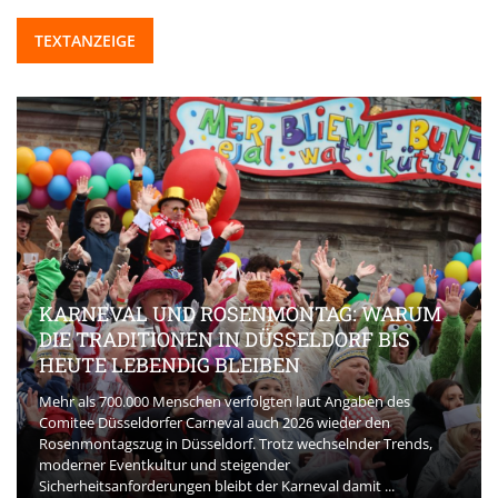
TEXTANZEIGE
KARNEVAL UND ROSENMONTAG: WARUM
DIE TRADITIONEN IN DÜSSELDORF BIS
HEUTE LEBENDIG BLEIBEN
Mehr als 700.000 Menschen verfolgten laut Angaben des
Comitee Düsseldorfer Carneval auch 2026 wieder den
Rosenmontagszug in Düsseldorf. Trotz wechselnder Trends,
moderner Eventkultur und steigender
Sicherheitsanforderungen bleibt der Karneval damit ...