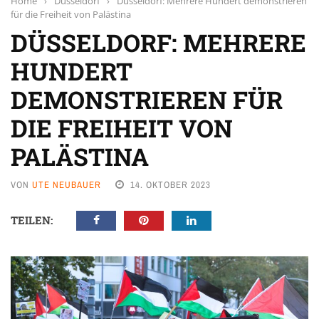
Home
›
Düsseldorf
›
Düsseldorf: Mehrere Hundert demonstrieren
für die Freiheit von Palästina
DÜSSELDORF: MEHRERE
HUNDERT
DEMONSTRIEREN FÜR
DIE FREIHEIT VON
PALÄSTINA
VON
UTE NEUBAUER
14. OKTOBER 2023
TEILEN: