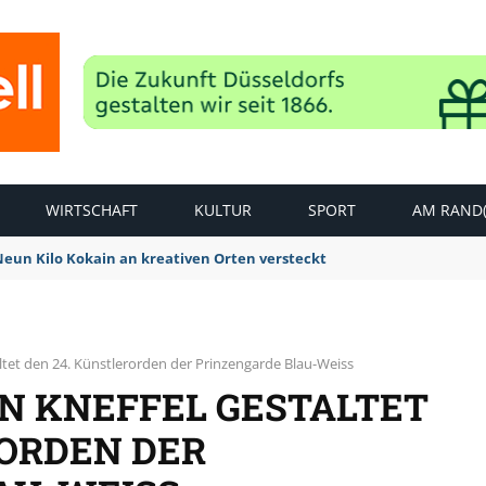
WIRTSCHAFT
KULTUR
SPORT
AM RAND(
 Neun Kilo Kokain an kreativen Orten versteckt
altet den 24. Künstlerorden der Prinzengarde Blau-Weiss
IN KNEFFEL GESTALTET
RORDEN DER