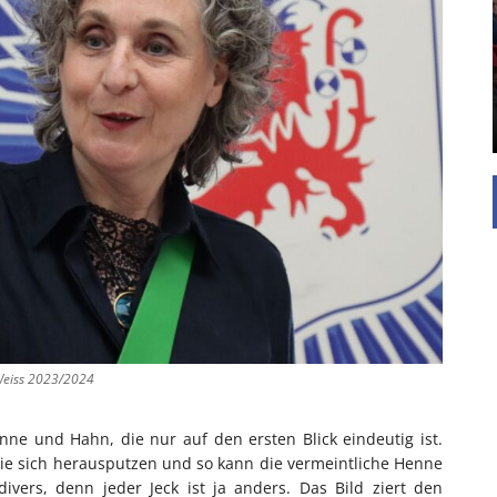
Die Inspiration des industriellen Chics sind die
Werkshallen des Industriezeitalters. Die Basis für
diesen Stil sind große Räume, schlicht gehalten
mit rustikalen Elementen und großen
Fensterflächen. Wie so vieles wurde ...
-Weiss 2023/2024
nne und Hahn, die nur auf den ersten Blick eindeutig ist.
die sich herausputzen und so kann die vermeintliche Henne
vers, denn jeder Jeck ist ja anders. Das Bild ziert den