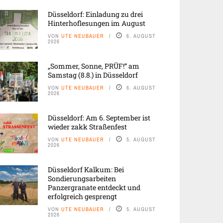
Düsseldorf: Einladung zu drei
Hinterhoflesungen im August
VON
UTE NEUBAUER
6. AUGUST
2026
„Sommer, Sonne, PRÜF!“ am
Samstag (8.8.) in Düsseldorf
VON
UTE NEUBAUER
6. AUGUST
2026
Düsseldorf: Am 6. September ist
wieder zakk Straßenfest
VON
UTE NEUBAUER
5. AUGUST
2026
Düsseldorf Kalkum: Bei
Sondierungsarbeiten
Panzergranate entdeckt und
erfolgreich gesprengt
VON
UTE NEUBAUER
5. AUGUST
2026