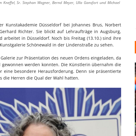
rin Kneffel, Sr. Stephan Wagner, Bernd Meyer, Ulla Gansfort und Michael
der Kunstakademie Düsseldorf bei Johannes Brus, Norbert
erhard Richter. Sie blickt auf Lehraufträge in Augsburg,
rbeitet in Düsseldorf. Noch bis Freitag (13.10.) sind ihre
 Kunstgalerie Schönewald in der Lindenstraße zu sehen.
e Galerie zur Präsentation des neuen Ordens eingeladen, da
ffel gewonnen werden konnten. Die Künstlerin übernahm die
vor eine besondere Herausforderung. Denn sie präsentierte
s die Herren die Qual der Wahl hatten.
INDUSTRIELLER CHIC: WIE
KUNSTSTOFFFENSTER DEN
LOFT-STIL IN IHREM
EINFAMILIENHAUS
UNTERSTÜTZEN