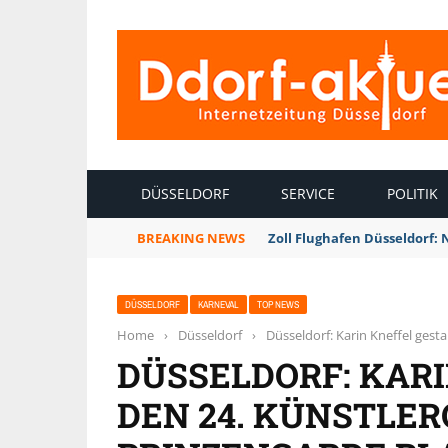
INTERNETZEITUNG DÜSSELDORF
DÜSSELDORF
SERVICE
POLITIK
BREAKING NEWS
Zoll Flughafen Düsseldorf:
DÜSSELDORF
KARNEVAL
TOP NEWS
Home
›
Düsseldorf
›
Düsseldorf: Karin Kneffel gest
DÜSSELDORF: KAR
DEN 24. KÜNSTLE