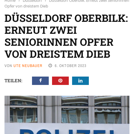
Home
›
Düsseldorf
›
Düsseldorf Oberbilk: Erneut zwei Seniorinnen
Opfer von dreistem Dieb
DÜSSELDORF OBERBILK:
ERNEUT ZWEI
SENIORINNEN OPFER
VON DREISTEM DIEB
VON
UTE NEUBAUER
6. OKTOBER 2023
TEILEN: