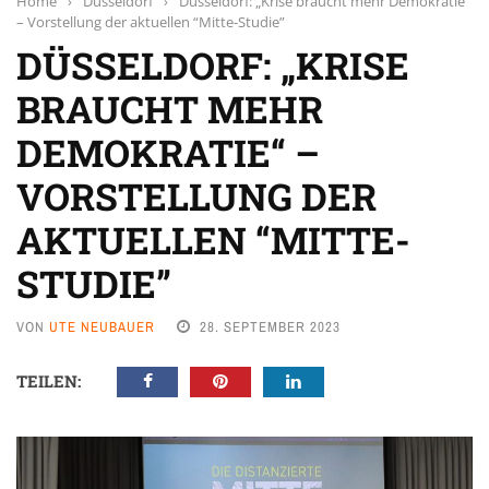
Home
›
Düsseldorf
›
Düsseldorf: „Krise braucht mehr Demokratie“
– Vorstellung der aktuellen “Mitte-Studie”
DÜSSELDORF: „KRISE
BRAUCHT MEHR
DEMOKRATIE“ –
VORSTELLUNG DER
AKTUELLEN “MITTE-
STUDIE”
VON
UTE NEUBAUER
28. SEPTEMBER 2023
TEILEN: