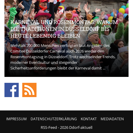
KARNEVAL UND ROSENMONTAG: WARUM
DIE TRADITIONEN IN DÜSSELDORF BIS
HEUTE LEBENDIG BLEIBEN
Mehr als 700.000 Menschen verfolgten laut Angaben des
Comitee Düsseldorfer Carneval auch 2026 wieder den
Rosenmontagszug in Düsseldorf. Trotz wechselnder Trends,
moderner Eventkultur und steigender
Sicherheitsanforderungen bleibt der Karneval damit ...
IMPRESSUM
DATENSCHUTZERKLÄRUNG
KONTAKT
MEDIADATEN
RSS-Feed
- 2026 Ddorf-aktuell