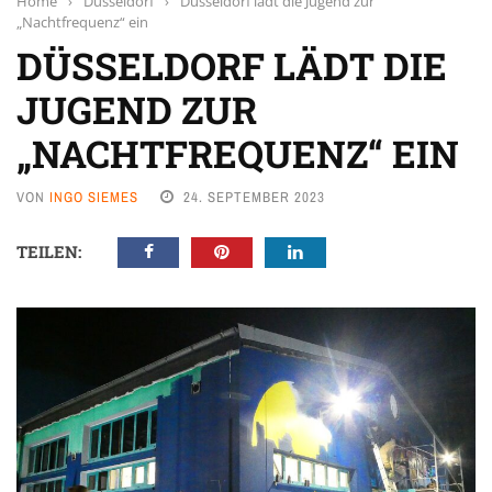
Home
›
Düsseldorf
›
Düsseldorf lädt die Jugend zur
„Nachtfrequenz“ ein
DÜSSELDORF LÄDT DIE
JUGEND ZUR
„NACHTFREQUENZ“ EIN
VON
INGO SIEMES
24. SEPTEMBER 2023
TEILEN: