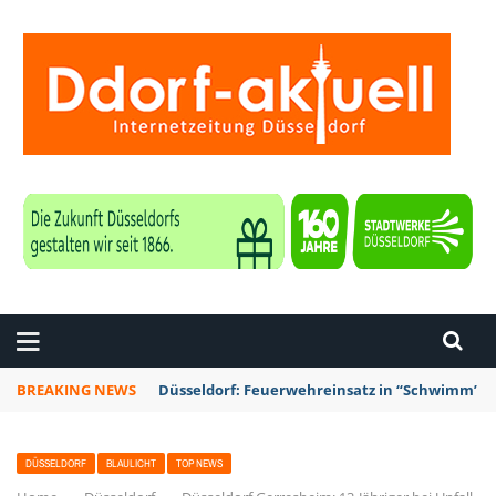
ZEITUNG DÜSSELDORF
BREAKING NEWS
Düsseldorf: Feuerwehreinsatz in “Schwimm’ in 
DÜSSELDORF
BLAULICHT
TOP NEWS