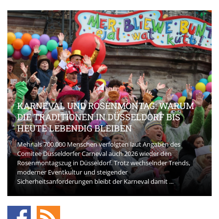
KARNEVAL UND ROSENMONTAG: WARUM
DIE TRADITIONEN IN DÜSSELDORF BIS
HEUTE LEBENDIG BLEIBEN
Mehr als 700.000 Menschen verfolgten laut Angaben des
Comitee Düsseldorfer Carneval auch 2026 wieder den
Rosenmontagszug in Düsseldorf. Trotz wechselnder Trends,
moderner Eventkultur und steigender
Sicherheitsanforderungen bleibt der Karneval damit ...