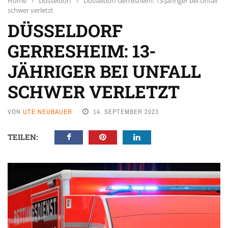
Home
›
Düsseldorf
›
Düsseldorf Gerresheim: 13-Jähriger bei Unfall
schwer verletzt
DÜSSELDORF
GERRESHEIM: 13-
JÄHRIGER BEI UNFALL
SCHWER VERLETZT
VON
UTE NEUBAUER
14. SEPTEMBER 2023
TEILEN: