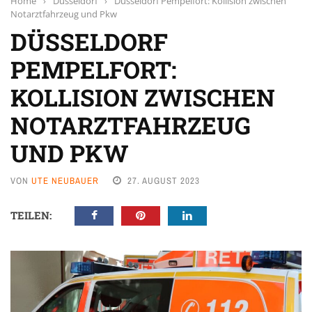
Home
›
Düsseldorf
›
Düsseldorf Pempelfort: Kollision zwischen
Notarztfahrzeug und Pkw
DÜSSELDORF
PEMPELFORT:
KOLLISION ZWISCHEN
NOTARZTFAHRZEUG
UND PKW
VON
UTE NEUBAUER
27. AUGUST 2023
TEILEN: