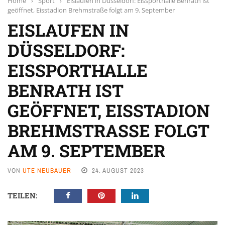
Home
›
Sport
›
Eislaufen in Düsseldorf: Eissporthalle Benrath ist
geöffnet, Eisstadion Brehmstraße folgt am 9. September
EISLAUFEN IN
DÜSSELDORF:
EISSPORTHALLE
BENRATH IST
GEÖFFNET, EISSTADION
BREHMSTRASSE FOLGT A
M 9. SEPTEMBER
VON
UTE NEUBAUER
24. AUGUST 2023
TEILEN: