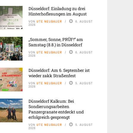
Düsseldorf: Einladung zu drei
Hinterhoflesungen im August
VON
UTE NEUBAUER
6. AUGUST
2026
„Sommer, Sonne, PRÜF!“ am
Samstag (8.8.) in Düsseldorf
VON
UTE NEUBAUER
6. AUGUST
2026
Düsseldorf: Am 6. September ist
wieder zakk Straßenfest
VON
UTE NEUBAUER
5. AUGUST
2026
Düsseldorf Kalkum: Bei
Sondierungsarbeiten
Panzergranate entdeckt und
erfolgreich gesprengt
VON
UTE NEUBAUER
5. AUGUST
2026