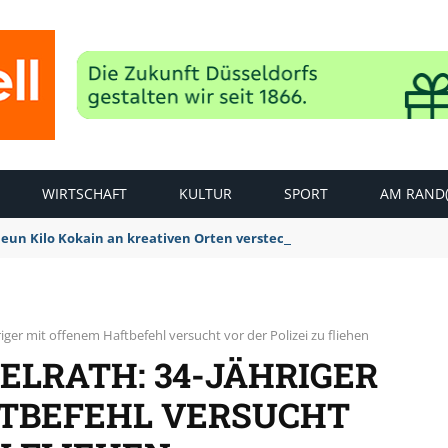
WIRTSCHAFT
KULTUR
SPORT
AM RAND(
Neun Kilo Kokain an kreativen Orten versteckt
iger mit offenem Haftbefehl versucht vor der Polizei zu fliehen
ELRATH: 34-JÄHRIGER
TBEFEHL VERSUCHT