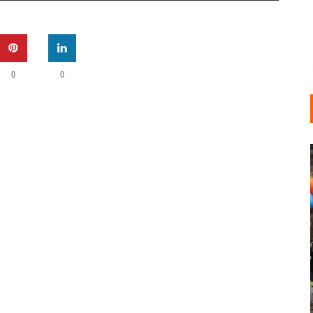
0
0
INDUSTRIELLER CHIC: WIE
KUNSTSTOFFFENSTER DEN
LOFT-STIL IN IHREM
EINFAMILIENHAUS
UNTERSTÜTZEN