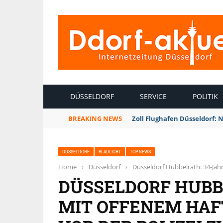
INTERNETZEITUNG DÜSSELDORF
DÜSSELDORF
SERVICE
POLITIK
BREAKING NEWS
Zoll Flughafen Düsseldorf: 
DÜSSELDORF
BLAULICHT
TOP NEWS
Home
›
Düsseldorf
›
Düsseldorf Hubbelrath: 34-Jähr
DÜSSELDORF HUBB
MIT OFFENEM HAF