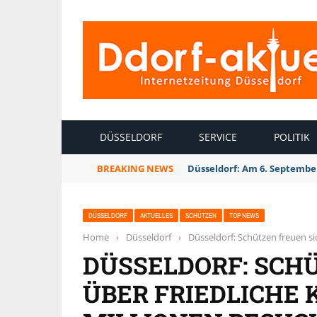
INTERNETZEITUNG DÜSSELDORF
DÜSSELDORF
SERVICE
POLITIK
BREAKING NEWS
Düsseldorf Kalkum: Bei Son
DÜSSELDORF
AKTUELLES
SCHÜTZEN
TOP NEWS
Home
›
Düsseldorf
›
Düsseldorf: Schützen freuen si
DÜSSELDORF: SCH
ÜBER FRIEDLICHE 