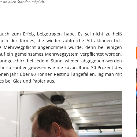
 an allen Ständen möglich.
auch zum Erfolg beigetragen habe. Es sei nicht zu heiß
ch der Kirmes, die wieder zahlreiche Attraktionen bot.
ue Mehrwegpflicht angenommen würde, denn bei einigen
 auf ein gemeinsames Mehrwegsystem verpflichtet worden,
fandgeschirr bei jedem Stand wieder abgegeben werden
jahr so sauber gewesen wie nie zuvor. Rund 30 Prozent des
nen Jahr über 90 Tonnen Restmüll angefallen, lag man mit
es bei Glas und Papier aus.
INDUSTRIELLER CHIC: WIE
KUNSTSTOFFFENSTER DEN
LOFT-STIL IN IHREM
EINFAMILIENHAUS