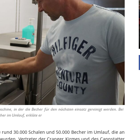
UNTERSTÜTZEN
Die Inspiration des industriellen Chics sind die
Werkshallen des Industriezeitalters. Die Basis für
diesen Stil sind große Räume, schlicht gehalten
mit rustikalen Elementen und großen
Fensterflächen. Wie so vieles wurde ...
schine, in der die Becher für den nächsten einsatz gereinigt werden. Bei
her im Umlauf, erkläte er
 rund 30.000 Schalen und 50.000 Becher im Umlauf, die an
 wurden. Vertreter der Cranger Kirmes und des Cannstatter