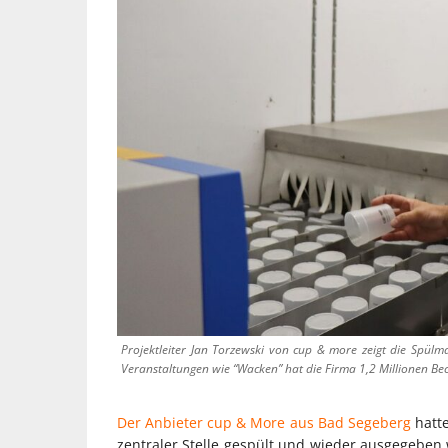
Projektleiter Jan Torzewski von cup & more zeigt die Spülma
Veranstaltungen wie “Wacken” hat die Firma 1,2 Millionen Bec
Der Anbieter cup & More aus Bad Segeberg
hatte
zentraler Stelle gespült und wieder ausgegeben