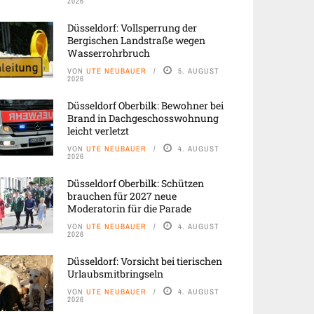
2026
Düsseldorf: Vollsperrung der
Bergischen Landstraße wegen
Wasserrohrbruch
VON
UTE NEUBAUER
5. AUGUST
2026
Düsseldorf Oberbilk: Bewohner bei
Brand in Dachgeschosswohnung
leicht verletzt
VON
UTE NEUBAUER
4. AUGUST
2026
Düsseldorf Oberbilk: Schützen
brauchen für 2027 neue
Moderatorin für die Parade
VON
UTE NEUBAUER
4. AUGUST
2026
Düsseldorf: Vorsicht bei tierischen
Urlaubsmitbringseln
VON
UTE NEUBAUER
4. AUGUST
2026