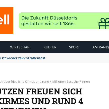
WIRTSCHAFT
KULTUR
SPORT
AM RAND(
dierungsarbeiten Panzergranate entdeckt und erfolgreich gesprengt
ch über friedliche Kirmes und rund 4 Millionen Besucher*innen
ÜTZEN FREUEN SICH
KIRMES UND RUND 4