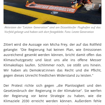
Aktivisten der “Letzten Generation” sind am Düsseldorfer Flughafen auf das
Vorfeld gelangt und haben sich dort festgeklebt. Foto: Letzte Generation
Zitiert wird die Aussage von Micha Frey, der auf das Rollfeld
gelangte: “Die Regierung hat keinen Plan, wie Emissionen
ausreichend gesenkt werden können, bricht damit offen das
Klimaschutzgesetz und lässt uns alle ins offene Messer
Klimakollaps laufen. Schlimmer noch, sie stößt uns hinein.
Wir haben als Demokrat:innen das Recht und die Pflicht,
gegen dieses Unrecht friedlichen Widerstand zu leisten.”
Der Protest richte sich gegen „die Planlosigkeit und den
Gesetzesbruch der Regierung in der Klimakrise“. Sie werfen
der Regierung vor keine Strategie zu haben, wie die
Klimaziele 2030 erreicht werden können. Außerdem fehle