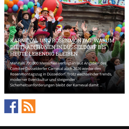
KARNEVAL UND ROSENMONTAG: WARUM
DIE TRADITIONEN IN DÜSSELDORF BIS
HEUTE LEBENDIG BLEIBEN
Mehr als 700.000 Menschen verfolgten laut Angaben des
Comitee Düsseldorfer Carneval auch 2026 wieder den
Rosenmontagszug in Düsseldorf. Trotz wechselnder Trends,
moderner Eventkultur und steigender
Sicherheitsanforderungen bleibt der Karneval damit ...