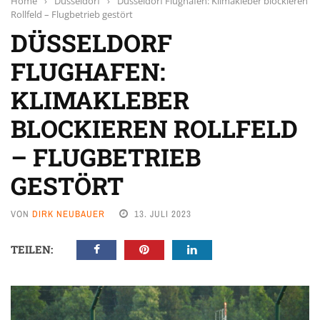
Home
›
Düsseldorf
›
Düsseldorf Flughafen: Klimakleber blockieren
Rollfeld – Flugbetrieb gestört
DÜSSELDORF
FLUGHAFEN:
KLIMAKLEBER
BLOCKIEREN ROLLFELD
– FLUGBETRIEB
GESTÖRT
VON
DIRK NEUBAUER
13. JULI 2023
TEILEN: