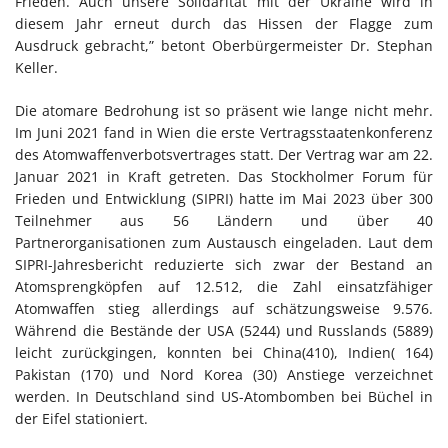
Frieden. Auch unsere Solidarität mit der Ukraine wird in
diesem Jahr erneut durch das Hissen der Flagge zum
Ausdruck gebracht,” betont Oberbürgermeister Dr. Stephan
Keller.
Die atomare Bedrohung ist so präsent wie lange nicht mehr.
Im Juni 2021 fand in Wien die erste Vertragsstaatenkonferenz
des Atomwaffenverbotsvertrages statt. Der Vertrag war am 22.
Januar 2021 in Kraft getreten. Das Stockholmer Forum für
Frieden und Entwicklung (SIPRI) hatte im Mai 2023 über 300
Teilnehmer aus 56 Ländern und über 40
Partnerorganisationen zum Austausch eingeladen. Laut dem
SIPRI-Jahresbericht reduzierte sich zwar der Bestand an
Atomsprengköpfen auf 12.512, die Zahl einsatzfähiger
Atomwaffen stieg allerdings auf schätzungsweise 9.576.
Während die Bestände der USA (5244) und Russlands (5889)
leicht zurückgingen, konnten bei China(410), Indien( 164)
Pakistan (170) und Nord Korea (30) Anstiege verzeichnet
werden. In Deutschland sind US-Atombomben bei Büchel in
der Eifel stationiert.