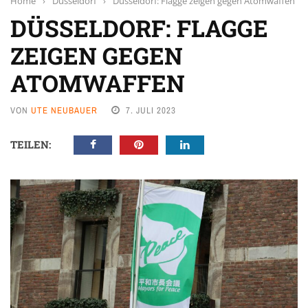
Home
›
Düsseldorf
›
Düsseldorf: Flagge zeigen gegen Atomwaffen
DÜSSELDORF: FLAGGE
ZEIGEN GEGEN
ATOMWAFFEN
VON
UTE NEUBAUER
7. JULI 2023
TEILEN: