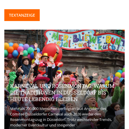
TEXTANZEIGE
KARNEVAL UND ROSENMONTAG: WARUM
DIE TRADITIONEN IN DÜSSELDORF BIS
HEUTE LEBENDIG BLEIBEN
Mehr als 700.000 Menschen verfolgten laut Angaben des
Comitee Düsseldorfer Carneval auch 2026 wieder den
Rosenmontagszug in Düsseldorf. Trotz wechselnder Trends,
moderner Eventkultur und steigender