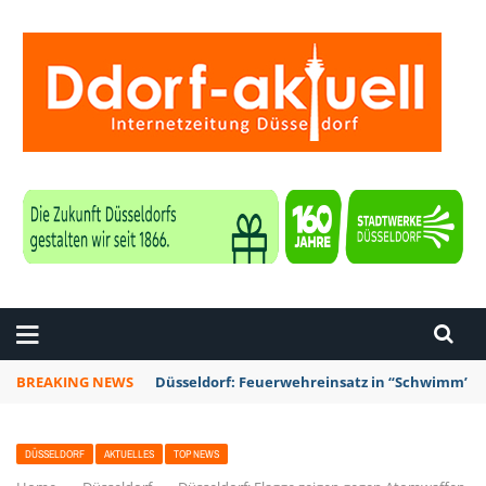
ZEITUNG DÜSSELDORF
BREAKING NEWS
Düsseldorf: Feuerwehreinsatz in “Schwimm’ in 
DÜSSELDORF
AKTUELLES
TOP NEWS