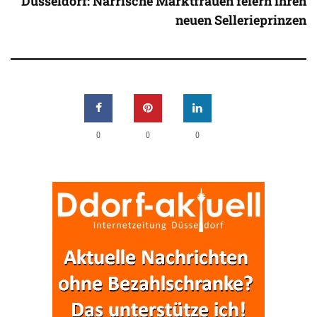
Düsseldorf: Närrische Marktfrauen feiern ihren
neuen Sellerieprinzen
0
0
0