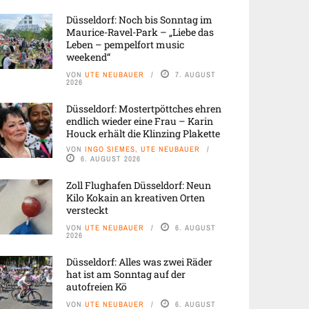
Düsseldorf: Noch bis Sonntag im
Maurice-Ravel-Park – „Liebe das
Leben – pempelfort music
weekend“
VON
UTE NEUBAUER
7. AUGUST
2026
Düsseldorf: Mostertpöttches ehren
endlich wieder eine Frau – Karin
Houck erhält die Klinzing Plakette
VON
INGO SIEMES, UTE NEUBAUER
6. AUGUST 2026
Zoll Flughafen Düsseldorf: Neun
Kilo Kokain an kreativen Orten
versteckt
VON
UTE NEUBAUER
6. AUGUST
2026
Düsseldorf: Alles was zwei Räder
hat ist am Sonntag auf der
autofreien Kö
VON
UTE NEUBAUER
6. AUGUST