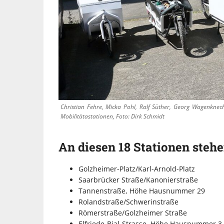
Christian Fehre, Micka Pohl, Ralf Süther, Georg Wagenknech
Mobilitätastationen, Foto: Dirk Schmidt
An diesen 18 Stationen steh
Golzheimer-Platz/Karl-Arnold-Platz
Saarbrücker Straße/Kanonierstraße
Tannenstraße, Höhe Hausnummer 29
Rolandstraße/Schwerinstraße
Römerstraße/Golzheimer Straße
Elfriede-Bial-Strasse, Höhe Hausnummer 3