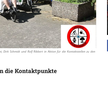
UNTERSTÜTZEN
Die Inspiration des industriellen Chics sind die
Werkshallen des Industriezeitalters. Die Basis für
diesen Stil sind große Räume, schlicht gehalten
mit rustikalen Elementen und großen
Fensterflächen. Wie so vieles wurde ...
t, Dirk Schmidt und Rolf Ribbert in Aktion für die Kontaktstellen zu den
en die Kontaktpunkte