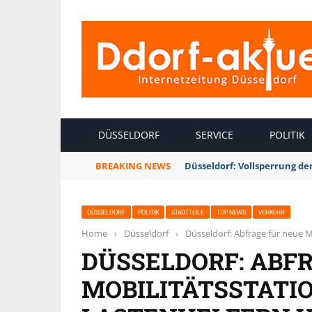
INTERNETZEITUNG DÜSSELDORF
DÜSSELDORF
SERVICE
POLITIK
BREAKING NEWS
Düsseldorf: Vollsperrung 
DÜSSELDORF
POLITIK
STADTTEILE
TOP NEWS
VERKEHR
Home
›
Düsseldorf
›
Düsseldorf: Abfrage für neue M
DÜSSELDORF: ABF
MOBILITÄTSSTATI