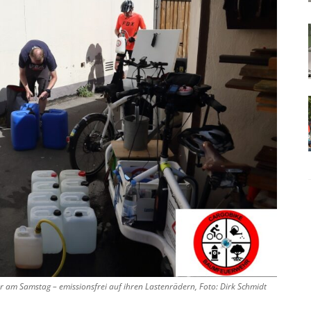
 am Samstag – emissionsfrei auf ihren Lastenrädern, Foto: Dirk Schmidt