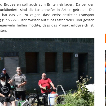
nd Erdbeeren soll auch zum Ernten einladen. Da bei den
ktioniert, sind die Lastenhelfer in Aktion getreten. Die
 hat das Ziel zu zeigen, dass emissionsfreier Transport
 (17.6.) 270 Liter Wasser auf fünf Lastenräder und gossen
uerwehr helfen möchte, dass das Projekt erfolgreich ist,
nten.
INDUSTRIELLER CHIC: WIE
KUNSTSTOFFFENSTER DEN
LOFT-STIL IN IHREM
EINFAMILIENHAUS