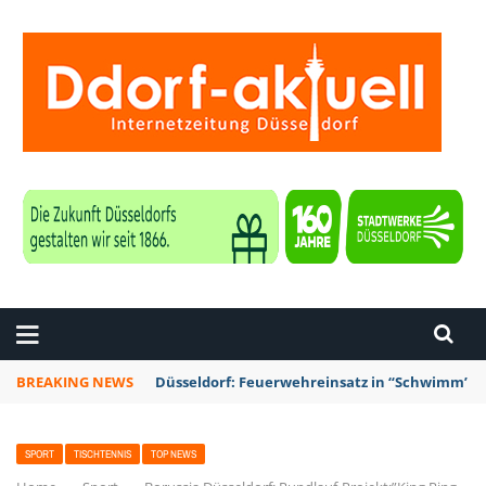
ZEITUNG DÜSSELDORF
BREAKING NEWS
Düsseldorf: Feuerwehreinsatz in “Schwimm’ in 
SPORT
TISCHTENNIS
TOP NEWS