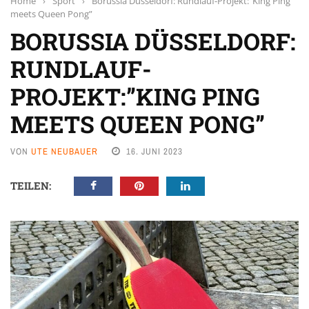
Home
›
Sport
›
Borussia Düsseldorf: Rundlauf-Projekt:”King Ping
meets Queen Pong”
BORUSSIA DÜSSELDORF:
RUNDLAUF-
PROJEKT:”KING PING
MEETS QUEEN PONG”
VON
UTE NEUBAUER
16. JUNI 2023
TEILEN: