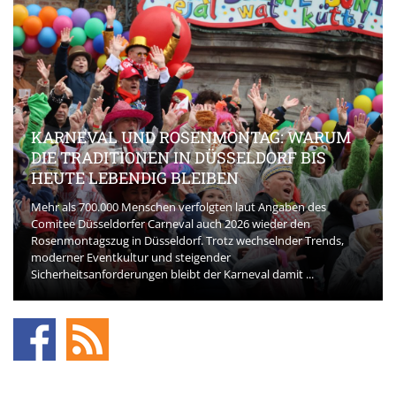
KARNEVAL UND ROSENMONTAG: WARUM
DIE TRADITIONEN IN DÜSSELDORF BIS
HEUTE LEBENDIG BLEIBEN
Mehr als 700.000 Menschen verfolgten laut Angaben des
Comitee Düsseldorfer Carneval auch 2026 wieder den
Rosenmontagszug in Düsseldorf. Trotz wechselnder Trends,
moderner Eventkultur und steigender
Sicherheitsanforderungen bleibt der Karneval damit ...