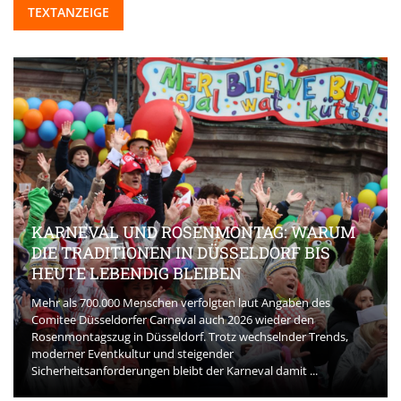
TEXTANZEIGE
KARNEVAL UND ROSENMONTAG: WARUM
DIE TRADITIONEN IN DÜSSELDORF BIS
HEUTE LEBENDIG BLEIBEN
Mehr als 700.000 Menschen verfolgten laut Angaben des
Comitee Düsseldorfer Carneval auch 2026 wieder den
Rosenmontagszug in Düsseldorf. Trotz wechselnder Trends,
moderner Eventkultur und steigender
Sicherheitsanforderungen bleibt der Karneval damit ...