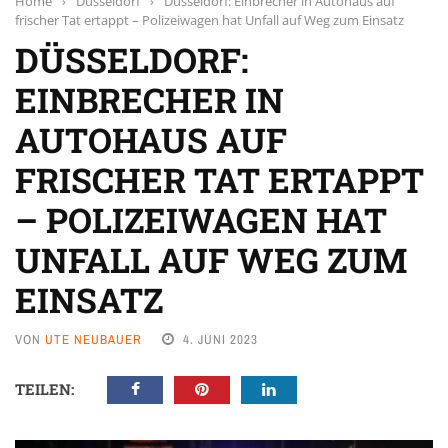
Home
›
Düsseldorf
›
Düsseldorf: Einbrecher in Autohaus auf
frischer Tat ertappt – Polizeiwagen hat Unfall auf Weg zum Einsatz
DÜSSELDORF:
EINBRECHER IN
AUTOHAUS AUF
FRISCHER TAT ERTAPPT
– POLIZEIWAGEN HAT
UNFALL AUF WEG ZUM
EINSATZ
VON
UTE NEUBAUER
4. JUNI 2023
TEILEN: