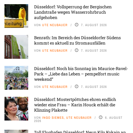
Düsseldorf: Vollsperrung der Bergischen
Landstraße wegen Wasserrohrbruch
aufgehoben
VON
UTE NEUBAUER
7. AUGUST 2026
Benrath: Im Bereich des Düsseldorfer Südens
kommt es aktuell zu Stromausfällen
VON
UTE NEUBAUER
7. AUGUST 2026
Düsseldorf: Noch bis Sonntag im Maurice-Ravel-
Park – „Liebe das Leben – pempelfort music
weekend“
VON
UTE NEUBAUER
7. AUGUST 2026
Düsseldorf: Mostertpöttches ehren endlich
wieder eine Frau – Karin Houck erhält die
Klinzing Plakette
VON
INGO SIEMES, UTE NEUBAUER
6. AUGUST
2026
Zoll Flughafen Düsseldorf: Neun Kilo Kokain an