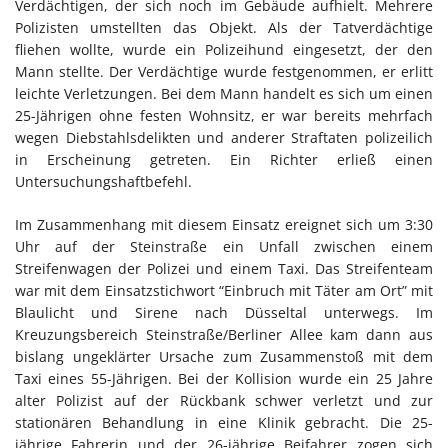
Verdächtigen, der sich noch im Gebäude aufhielt. Mehrere
Polizisten umstellten das Objekt. Als der Tatverdächtige
fliehen wollte, wurde ein Polizeihund eingesetzt, der den
Mann stellte. Der Verdächtige wurde festgenommen, er erlitt
leichte Verletzungen. Bei dem Mann handelt es sich um einen
25-Jährigen ohne festen Wohnsitz, er war bereits mehrfach
wegen Diebstahlsdelikten und anderer Straftaten polizeilich
in Erscheinung getreten. Ein Richter erließ einen
Untersuchungshaftbefehl.
Im Zusammenhang mit diesem Einsatz ereignet sich um 3:30
Uhr auf der Steinstraße ein Unfall zwischen einem
Streifenwagen der Polizei und einem Taxi. Das Streifenteam
war mit dem Einsatzstichwort “Einbruch mit Täter am Ort” mit
Blaulicht und Sirene nach Düsseltal unterwegs. Im
Kreuzungsbereich Steinstraße/Berliner Allee kam dann aus
bislang ungeklärter Ursache zum Zusammenstoß mit dem
Taxi eines 55-Jährigen. Bei der Kollision wurde ein 25 Jahre
alter Polizist auf der Rückbank schwer verletzt und zur
stationären Behandlung in eine Klinik gebracht. Die 25-
jährige Fahrerin und der 26-jährige Beifahrer zogen sich