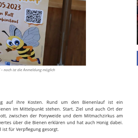
UNTERSTÜTZEN
Die Inspiration des industriellen Chics sind die
Werkshallen des Industriezeitalters. Die Basis für
diesen Stil sind große Räume, schlicht gehalten
mit rustikalen Elementen und großen
Fensterflächen. Wie so vieles wurde ...
 – noch ist die Anmeldung möglich
g auf ihre Kosten. Rund um den Bienenlauf ist ein
enen im Mittelpunkt stehen. Start, Ziel und auch Ort der
 Rott, zwischen der Ponyweide und dem Mitmachzirkus am
ertes über die Bienen erklären und hat auch Honig dabei.
 ist für Verpflegung gesorgt.