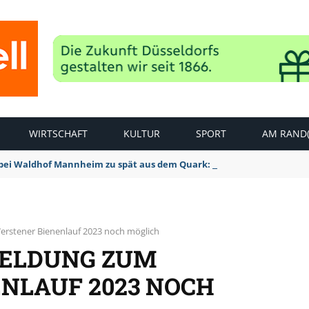
WIRTSCHAFT
KULTUR
SPORT
AM RAND(
bei Waldhof Mannheim zu spät aus dem Quark: 1:2 Niederlage
rstener Bienenlauf 2023 noch möglich
MELDUNG ZUM
NLAUF 2023 NOCH