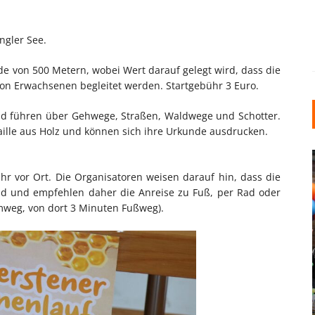
ngler See.
e von 500 Metern, wobei Wert darauf gelegt wird, dass die
 von Erwachsenen begleitet werden. Startgebühr 3 Euro.
d führen über Gehwege, Straßen, Waldwege und Schotter.
aille aus Holz und können sich ihre Urkunde ausdrucken.
hr vor Ort. Die Organisatoren weisen darauf hin, dass die
ind und empfehlen daher die Anreise zu Fuß, per Rad oder
mweg, von dort 3 Minuten Fußweg).
INDUSTRIELLER CHIC: WIE
KUNSTSTOFFFENSTER DEN
LOFT-STIL IN IHREM
EINFAMILIENHAUS