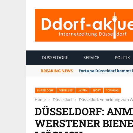
INTERNETZEITUNG DÜSSELDORF
DÜSSELDORF
SERVICE
POLITIK
BREAKING NEWS
Fortuna Düsseldorf kommt 
DÜSSELDORF
AKTUELLES
LAUFEN
SPORT
TOP NEWS
Home
›
Düsseldorf
›
Düsseldorf: Anmeldung zum We
DÜSSELDORF: AN
WERSTENER BIENE