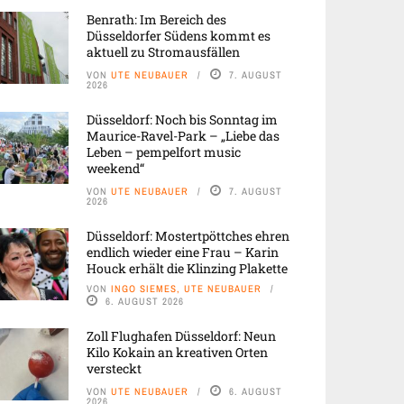
Benrath: Im Bereich des
Düsseldorfer Südens kommt es
aktuell zu Stromausfällen
VON
UTE NEUBAUER
7. AUGUST
2026
Düsseldorf: Noch bis Sonntag im
Maurice-Ravel-Park – „Liebe das
Leben – pempelfort music
weekend“
VON
UTE NEUBAUER
7. AUGUST
2026
Düsseldorf: Mostertpöttches ehren
endlich wieder eine Frau – Karin
Houck erhält die Klinzing Plakette
VON
INGO SIEMES, UTE NEUBAUER
6. AUGUST 2026
Zoll Flughafen Düsseldorf: Neun
Kilo Kokain an kreativen Orten
versteckt
VON
UTE NEUBAUER
6. AUGUST
2026