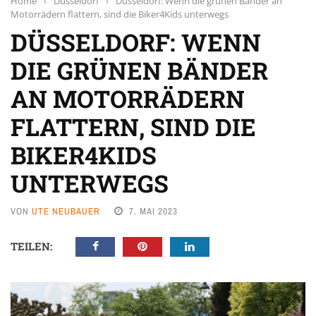
Home
›
Düsseldorf
›
Düsseldorf: Wenn die grünen Bänder an
Motorrädern flattern, sind die Biker4Kids unterwegs
DÜSSELDORF: WENN
DIE GRÜNEN BÄNDER
AN MOTORRÄDERN
FLATTERN, SIND DIE
BIKER4KIDS
UNTERWEGS
VON
UTE NEUBAUER
7. MAI 2023
TEILEN: