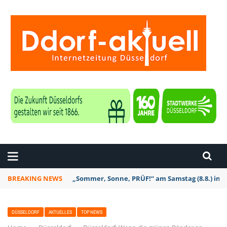
ZEITUNG DÜSSELDORF
BREAKING NEWS
Düsseldorf: Am 6. September ist wieder zakk S
DÜSSELDORF
AKTUELLES
TOP NEWS