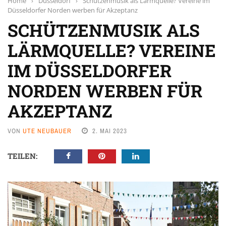
Home
›
Düsseldorf
›
Schützenmusik als Lärmquelle? Vereine im
Düsseldorfer Norden werben für Akzeptanz
SCHÜTZENMUSIK ALS
LÄRMQUELLE? VEREINE
IM DÜSSELDORFER
NORDEN WERBEN FÜR
AKZEPTANZ
VON
UTE NEUBAUER
2. MAI 2023
TEILEN: