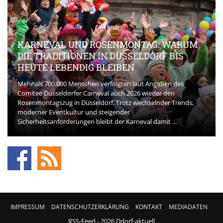
KARNEVAL UND ROSENMONTAG: WARUM
DIE TRADITIONEN IN DÜSSELDORF BIS
HEUTE LEBENDIG BLEIBEN
Mehr als 700.000 Menschen verfolgten laut Angaben des
Comitee Düsseldorfer Carneval auch 2026 wieder den
Rosenmontagszug in Düsseldorf. Trotz wechselnder Trends,
moderner Eventkultur und steigender
Sicherheitsanforderungen bleibt der Karneval damit ...
IMPRESSUM
DATENSCHUTZERKLÄRUNG
KONTAKT
MEDIADATEN
RSS-Feed
- 2026 Ddorf-aktuell