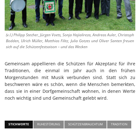
(v.l.) Philipp Stecher, Jürgen Voets, Sonja Hajialireza, Andreas Auler, Christoph
Bodden, Ulrich Müller, Matthias Filitz, Julia Gotzes und Oliver Santen freuen
sich auf die Schützenfestsaison – und das Wecken
Gemeinsam appellieren die Schützen für Akzeptanz für ihre
Traditionen, die einmal im Jahr auch in den frühen
Morgenstunden mit Musik verbunden sind. Statt sich zu
beschweren wäre es schön, wenn die Menschen bemerkten,
dass sie in einer Dorfgemeinschaft wohnen, in denen Werte
noch wichtig sind und Gemeinschaft gelebt wird.
STICHWORTE
RUHESTÖRUNG
SCHÜTZENBRAUCHTUM
TRADITION