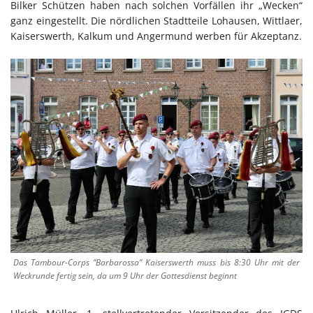
Bilker Schützen haben nach solchen Vorfällen ihr „Wecken“
ganz eingestellt. Die nördlichen Stadtteile Lohausen, Wittlaer,
Kaiserswerth, Kalkum und Angermund werben für Akzeptanz.
Das Tambour-Corps “Barbarossa” Kaiserswerth muss bis 8:30 Uhr mit der
Weckrunde fertig sein, da um 9 Uhr der Gottesdienst beginnt