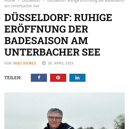
Home
›
Düsseldorf
›
Düsseldorf: Ruhige Eröffnung der Badesaison
am Unterbacher See
DÜSSELDORF: RUHIGE
ERÖFFNUNG DER
BADESAISON AM
UNTERBACHER SEE
VON
INGO SIEMES
30. APRIL 2023
TEILEN: