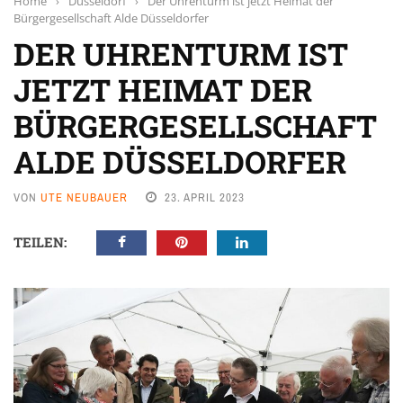
Home
›
Düsseldorf
›
Der Uhrenturm ist jetzt Heimat der
Bürgergesellschaft Alde Düsseldorfer
DER UHRENTURM IST
JETZT HEIMAT DER
BÜRGERGESELLSCHAFT
ALDE DÜSSELDORFER
VON
UTE NEUBAUER
23. APRIL 2023
TEILEN: