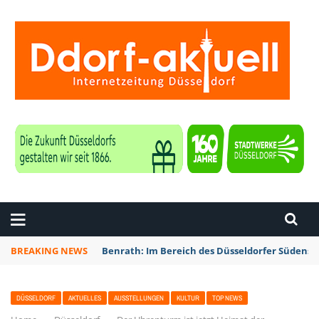
ZEITUNG DÜSSELDORF
BREAKING NEWS
Benrath: Im Bereich des Düsseldorfer Südens 
DÜSSELDORF
AKTUELLES
AUSSTELLUNGEN
KULTUR
TOP NEWS