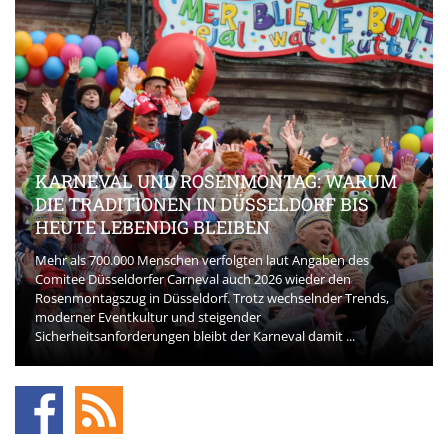
KARNEVAL UND ROSENMONTAG: WARUM
DIE TRADITIONEN IN DÜSSELDORF BIS
HEUTE LEBENDIG BLEIBEN
Mehr als 700.000 Menschen verfolgten laut Angaben des
Comitee Düsseldorfer Carneval auch 2026 wieder den
Rosenmontagszug in Düsseldorf. Trotz wechselnder Trends,
moderner Eventkultur und steigender
Sicherheitsanforderungen bleibt der Karneval damit ...