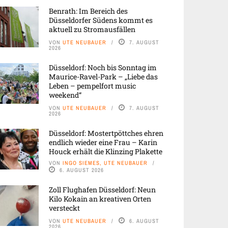
Benrath: Im Bereich des
Düsseldorfer Südens kommt es
aktuell zu Stromausfällen
VON
UTE NEUBAUER
7. AUGUST
2026
Düsseldorf: Noch bis Sonntag im
Maurice-Ravel-Park – „Liebe das
Leben – pempelfort music
weekend“
VON
UTE NEUBAUER
7. AUGUST
2026
Düsseldorf: Mostertpöttches ehren
endlich wieder eine Frau – Karin
Houck erhält die Klinzing Plakette
VON
INGO SIEMES, UTE NEUBAUER
6. AUGUST 2026
Zoll Flughafen Düsseldorf: Neun
Kilo Kokain an kreativen Orten
versteckt
VON
UTE NEUBAUER
6. AUGUST
2026