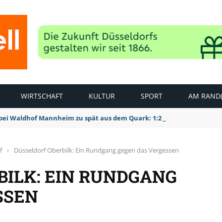
WIRTSCHAFT
KULTUR
SPORT
AM RAND(
bei Waldhof Mannheim zu spät aus dem Quark: 1:2 Niederlage
f
›
Düsseldorf Oberbilk: Ein Rundgang gegen das Vergessen
BILK: EIN RUNDGANG
SSEN