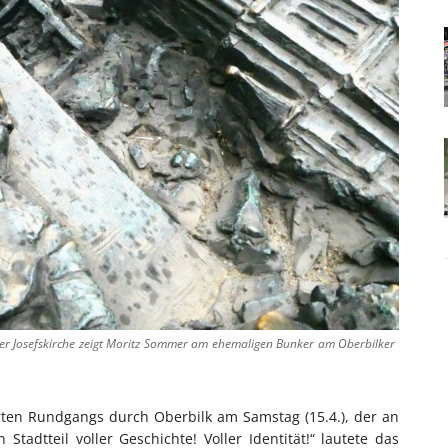
r Josefskirche zeigt Moritz Sommer am ehemaligen Bunker am Oberbilker
ten Rundgangs durch Oberbilk am Samstag (15.4.), der an
 Stadtteil voller Geschichte! Voller Identität!“ lautete das