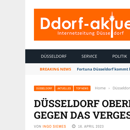
INTERNETZEITUNG DÜSSELDORF
DÜSSELDORF
SERVICE
POLITIK
BREAKING NEWS
Fortuna Düsseldorf kommt 
Home
›
Düsseldor
DÜSSELDORF
AKTUELLES
TOP NEWS
DÜSSELDORF OBER
GEGEN DAS VERGE
VON
INGO SIEMES
16. APRIL 2023