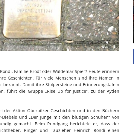
UNTERSTÜTZEN
Die Inspiration des industriellen Chics sind die
Werkshallen des Industriezeitalters. Die Basis für
diesen Stil sind große Räume, schlicht gehalten
mit rustikalen Elementen und großen
Fensterflächen. Wie so vieles wurde ...
Rondi, Familie Brodt oder Waldemar Spier? Heute erinnern
ihre Geschichten. Für viele Menschen sind ihre Namen in
r bekannt. Damit ihre Stolpersteine und Erinnerungstafeln
, führt die Gruppe „Rise Up for Justice“, zu der Ayden
ei der Aktion Oberbilker Geschichten und in den Büchern
r-Diebels und „Der Junge mit den blutigen Schuhen“ von
 kundig gemacht. Beim Rundgang berichtete er, dass der
chtheber, Ringer und Tauzieher Heinrich Rondi einen