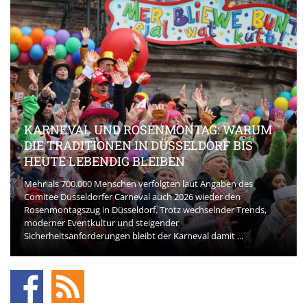
KARNEVAL UND ROSENMONTAG: WARUM
DIE TRADITIONEN IN DÜSSELDORF BIS
HEUTE LEBENDIG BLEIBEN
Mehr als 700.000 Menschen verfolgten laut Angaben des
Comitee Düsseldorfer Carneval auch 2026 wieder den
Rosenmontagszug in Düsseldorf. Trotz wechselnder Trends,
moderner Eventkultur und steigender
Sicherheitsanforderungen bleibt der Karneval damit ...