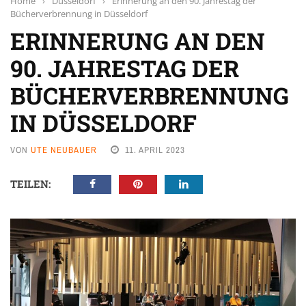
Home
›
Düsseldorf
›
Erinnerung an den 90. Jahrestag der
Bücherverbrennung in Düsseldorf
ERINNERUNG AN DEN
90. JAHRESTAG DER
BÜCHERVERBRENNUNG
IN DÜSSELDORF
VON
UTE NEUBAUER
11. APRIL 2023
TEILEN: