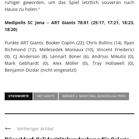
ruhiger geworden, um das Spiel letztlich souverän nach
Hause zu holen.“
Medipolis SC Jena – ART Giants 78:81 (25:17, 17:21, 18:23,
18:20)
Punkte ART Giants: Booker Coplin (22), Chris Rollins (14), Ryan
Richmond (12), Melkisedek Moreaux (10), Vincent Friederici
(9), CJ Anderson (8), Lennart Boner (6), Andrius Mikutis (0),
Mark Gebhardt (0), Alex Möller (0), Tray Hollowell (0),
Benjamin Dizdar (nicht eingesetzt)
STICHWORTE
ART GIANTS
BARMER 2. BASKETBALL BUNDESLIGA PROA
Vorheriger Artikel