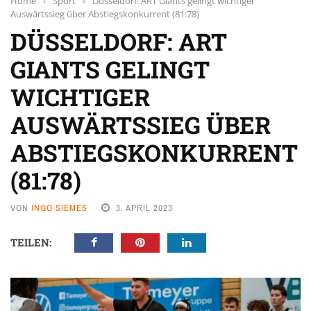
Home
›
Sport
›
Düsseldorf: ART Giants gelingt wichtiger
Auswärtssieg über Abstiegskonkurrent (81:78)
DÜSSELDORF: ART
GIANTS GELINGT
WICHTIGER
AUSWÄRTSSIEG ÜBER
ABSTIEGSKONKURRENT
(81:78)
VON
INGO SIEMES
3. APRIL 2023
TEILEN: