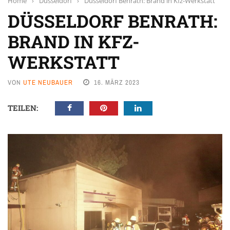
Home
›
Düsseldorf
›
Düsseldorf Benrath: Brand in Kfz-Werkstatt
DÜSSELDORF BENRATH:
BRAND IN KFZ-
WERKSTATT
VON
UTE NEUBAUER
16. MÄRZ 2023
TEILEN: