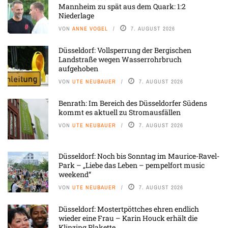
Mannheim zu spät aus dem Quark: 1:2
Niederlage
VON
ANNE VOGEL
7. AUGUST 2026
Düsseldorf: Vollsperrung der Bergischen
Landstraße wegen Wasserrohrbruch
aufgehoben
VON
UTE NEUBAUER
7. AUGUST 2026
Benrath: Im Bereich des Düsseldorfer Südens
kommt es aktuell zu Stromausfällen
VON
UTE NEUBAUER
7. AUGUST 2026
Düsseldorf: Noch bis Sonntag im Maurice-Ravel-
Park – „Liebe das Leben – pempelfort music
weekend“
VON
UTE NEUBAUER
7. AUGUST 2026
Düsseldorf: Mostertpöttches ehren endlich
wieder eine Frau – Karin Houck erhält die
Klinzing Plakette