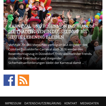
KARNEVAL UND ROSENMONTAG: WARUM
DIE TRADITIONEN IN DÜSSELDORF BIS
HEUTE LEBENDIG BLEIBEN
Mehr als 700.000 Menschen verfolgten laut Angaben des
Comitee Düsseldorfer Carneval auch 2026 wieder den
Rosenmontagszug in Düsseldorf. Trotz wechselnder Trends,
moderner Eventkultur und steigender
Sicherheitsanforderungen bleibt der Karneval damit ...
IMPRESSUM
DATENSCHUTZERKLÄRUNG
KONTAKT
MEDIADATEN