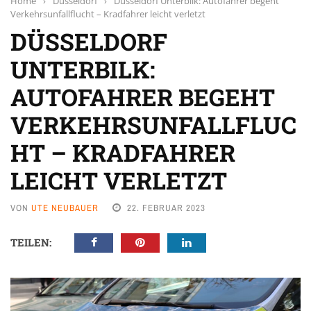
Home
›
Düsseldorf
›
Düsseldorf Unterbilk: Autofahrer begeht
Verkehrsunfallflucht – Kradfahrer leicht verletzt
DÜSSELDORF
UNTERBILK:
AUTOFAHRER BEGEHT
VERKEHRSUNFALLFLUC
HT – KRADFAHRER
LEICHT VERLETZT
VON
UTE NEUBAUER
22. FEBRUAR 2023
TEILEN: