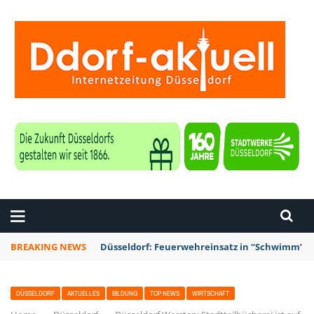
ZEITUNG DÜSSELDORF
BREAKING NEWS
Düsseldorf: Punk-Bahn-Fahrt mit Dosenbier u
DÜSSELDORF
AKTUELLES
BILDUNG
TOP NEWS
WIRTSCHAFT