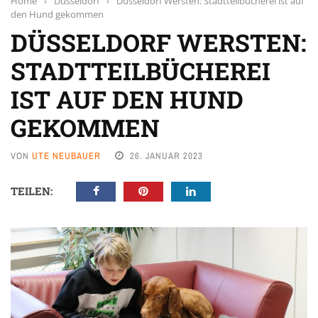
Home
›
Düsseldorf
›
Düsseldorf Wersten: Stadtteilbücherei ist auf
den Hund gekommen
DÜSSELDORF WERSTEN:
STADTTEILBÜCHEREI
IST AUF DEN HUND
GEKOMMEN
VON
UTE NEUBAUER
26. JANUAR 2023
TEILEN: