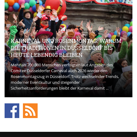
KARNEVAL UND ROSENMONTAG: WARUM
DIE TRADITIONEN IN DÜSSELDORF BIS
HEUTE LEBENDIG BLEIBEN
Mehr als 700.000 Menschen verfolgten laut Angaben des
Comitee Düsseldorfer Carneval auch 2026 wieder den
Rosenmontagszug in Düsseldorf. Trotz wechselnder Trends,
moderner Eventkultur und steigender
Sicherheitsanforderungen bleibt der Karneval damit ...