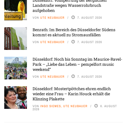
Düsseldorf: Vollsperrung der Bergischen
Landstraße wegen Wasserrohrbruch
aufgehoben
VON
UTE NEUBAUER
7. AUGUST 2026
Benrath: Im Bereich des Düsseldorfer Südens
kommt es aktuell zu Stromausfällen
VON
UTE NEUBAUER
7. AUGUST 2026
Düsseldorf: Noch bis Sonntag im Maurice-Ravel-
Park – „Liebe das Leben – pempelfort music
weekend“
VON
UTE NEUBAUER
7. AUGUST 2026
Düsseldorf: Mostertpöttches ehren endlich
wieder eine Frau – Karin Houck erhält die
Klinzing Plakette
VON
INGO SIEMES, UTE NEUBAUER
6. AUGUST
2026