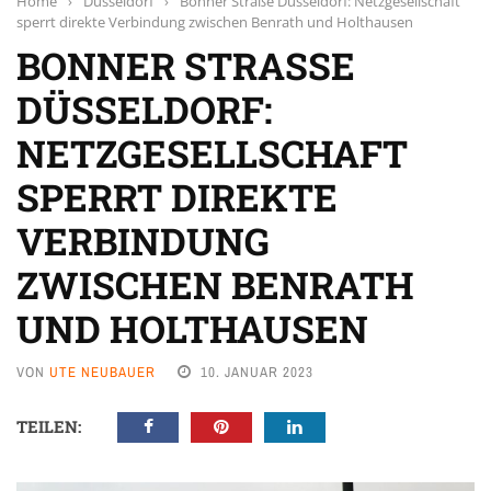
Home
›
Düsseldorf
›
Bonner Straße Düsseldorf: Netzgesellschaft
sperrt direkte Verbindung zwischen Benrath und Holthausen
BONNER STRASSE D
ÜSSELDORF: N
ETZGESELLSCHAFT S
PERRT DIREKTE V
ERBINDUNG Z
WISCHEN BENRATH U
ND HOLTHAUSEN
VON
UTE NEUBAUER
10. JANUAR 2023
TEILEN: