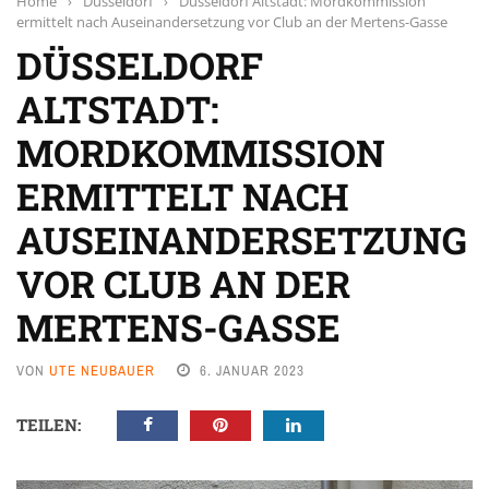
Home
›
Düsseldorf
›
Düsseldorf Altstadt: Mordkommission
ermittelt nach Auseinandersetzung vor Club an der Mertens-Gasse
DÜSSELDORF
ALTSTADT:
MORDKOMMISSION
ERMITTELT NACH
AUSEINANDERSETZUNG
VOR CLUB AN DER
MERTENS-GASSE
VON
UTE NEUBAUER
6. JANUAR 2023
TEILEN: