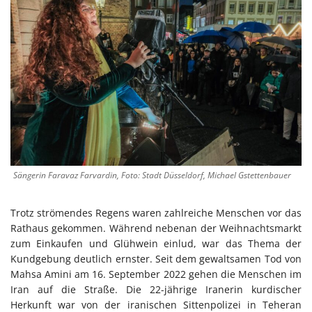
Sängerin Faravaz Farvardin, Foto: Stadt Düsseldorf, Michael Gstettenbauer
Trotz strömendes Regens waren zahlreiche Menschen vor das
Rathaus gekommen. Während nebenan der Weihnachtsmarkt
zum Einkaufen und Glühwein einlud, war das Thema der
Kundgebung deutlich ernster. Seit dem gewaltsamen Tod von
Mahsa Amini am 16. September 2022 gehen die Menschen im
Iran auf die Straße. Die 22-jährige Iranerin kurdischer
Herkunft war von der iranischen Sittenpolizei in Teheran