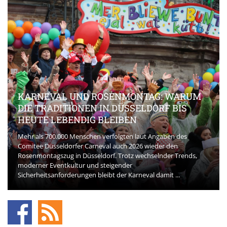
KARNEVAL UND ROSENMONTAG: WARUM
DIE TRADITIONEN IN DÜSSELDORF BIS
HEUTE LEBENDIG BLEIBEN
Mehr als 700.000 Menschen verfolgten laut Angaben des
Comitee Düsseldorfer Carneval auch 2026 wieder den
Rosenmontagszug in Düsseldorf. Trotz wechselnder Trends,
moderner Eventkultur und steigender
Sicherheitsanforderungen bleibt der Karneval damit ...