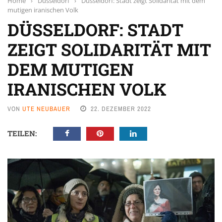
Home
›
Düsseldorf
›
Düsseldorf: Stadt zeigt Solidarität mit dem
mutigen iranischen Volk
DÜSSELDORF: STADT
ZEIGT SOLIDARITÄT MIT
DEM MUTIGEN
IRANISCHEN VOLK
VON
UTE NEUBAUER
22. DEZEMBER 2022
TEILEN: