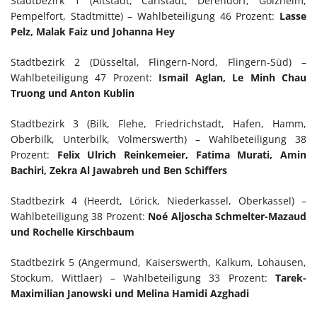
Stadtbezirk 1 (Altstadt, Carlstadt, Derendorf, Golzheim,
Pempelfort, Stadtmitte) – Wahlbeteiligung 46 Prozent:
Lasse
Pelz, Malak Faiz und Johanna Hey
Stadtbezirk 2 (Düsseltal, Flingern-Nord, Flingern-Süd) –
Wahlbeteiligung 47 Prozent:
Ismail Aglan, Le Minh Chau
Truong und Anton Kublin
Stadtbezirk 3 (Bilk, Flehe, Friedrichstadt, Hafen, Hamm,
Oberbilk, Unterbilk, Volmerswerth) – Wahlbeteiligung 38
Prozent:
Felix Ulrich Reinkemeier, Fatima Murati, Amin
Bachiri, Zekra Al Jawabreh und Ben Schiffers
Stadtbezirk 4 (Heerdt, Lörick, Niederkassel, Oberkassel) –
Wahlbeteiligung 38 Prozent:
Noé Aljoscha Schmelter-Mazaud
und Rochelle Kirschbaum
Stadtbezirk 5 (Angermund, Kaiserswerth, Kalkum, Lohausen,
Stockum, Wittlaer) – Wahlbeteiligung 33 Prozent:
Tarek-
Maximilian Janowski und Melina Hamidi Azghadi