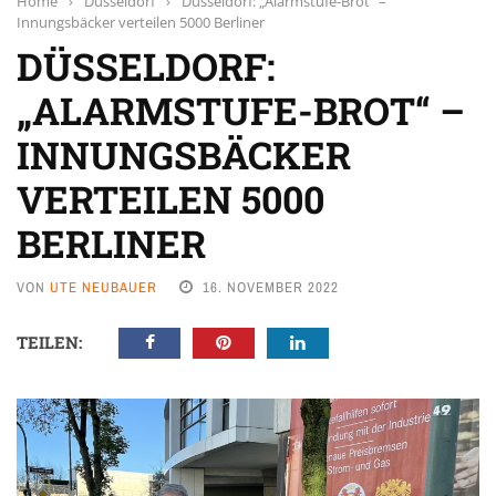
Home
›
Düsseldorf
›
Düsseldorf: „Alarmstufe-Brot“ –
Innungsbäcker verteilen 5000 Berliner
DÜSSELDORF:
„ALARMSTUFE-BROT“ –
INNUNGSBÄCKER
VERTEILEN 5000
BERLINER
VON
UTE NEUBAUER
16. NOVEMBER 2022
TEILEN: