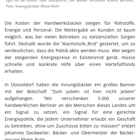
Egal ob an Radler oder Autofahrer, die Bäcker verteilten leckere Berliner,
Foto: Innungsbäcker Rhein-Ruhr
Die Kosten der Handwerksbäcker steigen für Rohstoffe,
Energie und Personal. Die Weitergabe an Kunden ist kaum
möglich, was bei vielen Betrieben zu existenziellen Sorgen
führt. Deshalb wurde die “Alarmstufe_Brot” gestartet, um zu
verdeutlichen, dass die Politik aktiv werden muss. Wer wegen
der steigenden Energiepreise in Existenznot gerät, müsse
schnelle und konkrete Hilfe über einen Härtefallfonds
erhalten.
In Düsseldorf haben die Innungsbäcker ein großes Banner
mit der Botschaft “Zum Jubeln ist hier nicht jedem”
aufgehangen. “Wir verschenken 5.000 unserer
handwerklichen Berliner an die Menschen dieses Landes um
ein Signal zu setzen, ein Signal für eine gerechte
Energiepolitik, die jedem Unternehmer erlaubt ein Geschäft
zu betreiben, ohne um Zuschüsse bitten zu müssen!” erklärt
Johannes Dackweiler, Bäcker- und Obermeister der Bäcker-
Innung Rhein-Ruhr.