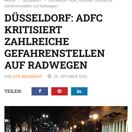
Home
›
Düsseldorf
›
Düsseldorf: ADFC kritisiert zahlreiche
Gefahrenstellen auf Radwegen
DÜSSELDORF: ADFC
KRITISIERT
ZAHLREICHE
GEFAHRENSTELLEN
AUF RADWEGEN
VON
UTE NEUBAUER
25. OKTOBER 2022
TEILEN: